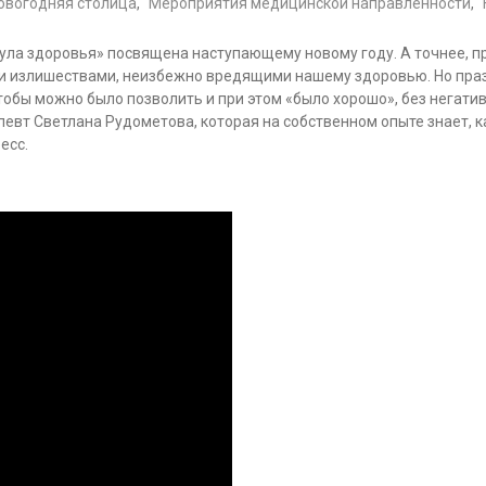
овогодняя столица
,
Мероприятия медицинской направленности
,
ула здоровья» посвящена наступающему новому году. А точнее, п
и излишествами, неизбежно вредящими нашему здоровью. Но празд
, чтобы можно было позволить и при этом «было хорошо», без негат
певт Светлана Рудометова, которая на собственном опыте знает, 
есс.