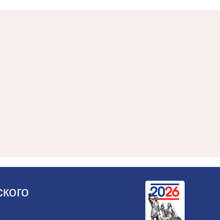
ского