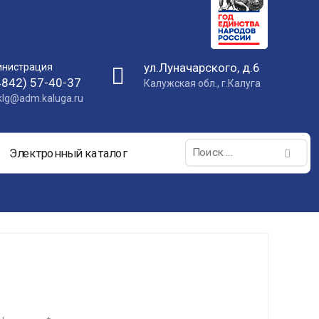
ул.Луначарского, д.6
нистрация
4842) 57-40-37
Калужская обл., г.Калуга
nklg@adm.kaluga.ru
Поиск:
Электронный каталог