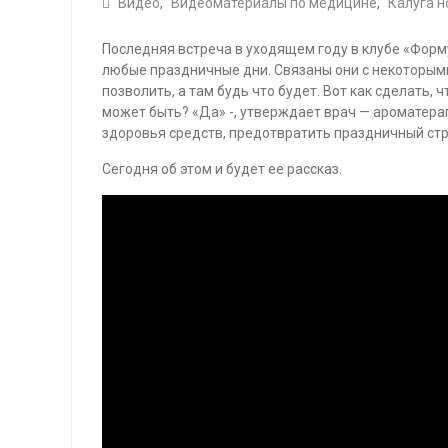
Видео
,
Видеоматериалы по медицине
,
Калуга н
Последняя встреча в уходящем году в клубе «Форм
любые праздничные дни. Связаны они с некоторым
позволить, а там будь что будет. Вот как сделать
может быть? «Да» -, утверждает врач — ароматера
здоровья средств, предотвратить праздничный стр
Сегодня об этом и будет ее рассказ.