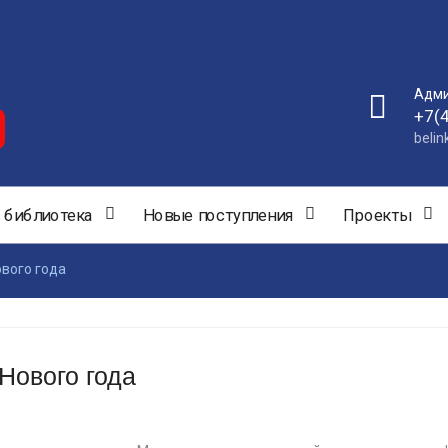
Адми
+7(
beli
 библиотека
Новые поступления
Проекты
вого года
Нового года