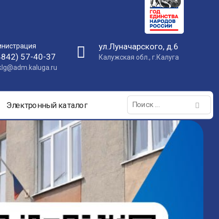
ул.Луначарского, д.6
нистрация
4842) 57-40-37
Калужская обл., г.Калуга
nklg@adm.kaluga.ru
Поиск:
Электронный каталог