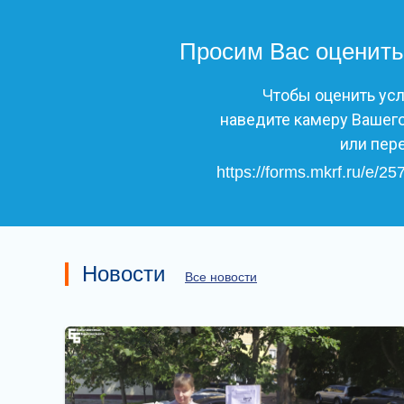
Просим Вас оценить
Чтобы оценить ус
наведите камеру Вашего
или пер
https://forms.mkrf.ru/e
Новости
Все новости