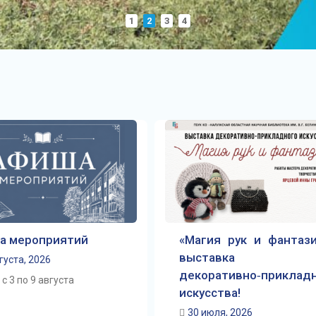
1
2
3
4
а мероприятий
«Магия рук и фантази
выставка
густа, 2026
декоративно‑приклад
с 3 по 9 августа
искусства!
30 июля, 2026