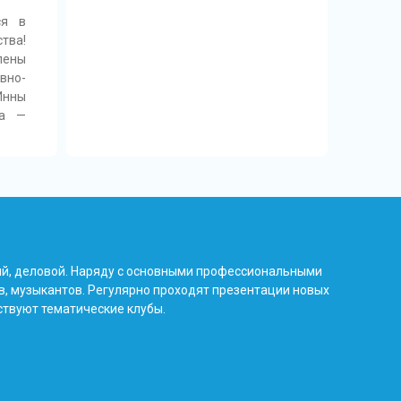
ся в
тва!
лены
вно-
Инны
на —
ый, деловой. Наряду с основными профессиональными
в, музыкантов. Регулярно проходят презентации новых
ствуют тематические клубы.