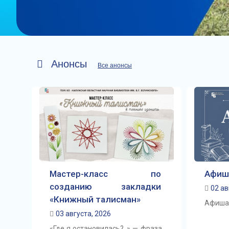
Анонсы
Все анонсы
Мастер-класс по
Афиш
созданию закладки
02 ав
«Книжный талисман»
Афиша 
03 августа, 2026
«Где я остановилась?..» — фраза,