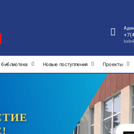
Адми
+7(
beli
 библиотека
Новые поступления
Проекты