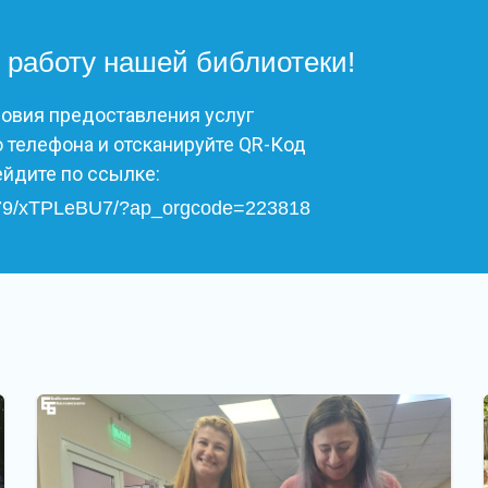
 работу нашей библиотеки!
ловия предоставления услуг
 телефона и отсканируйте QR-Код
ейдите по ссылке:
/2579/xTPLeBU7/?ap_orgcode=223818