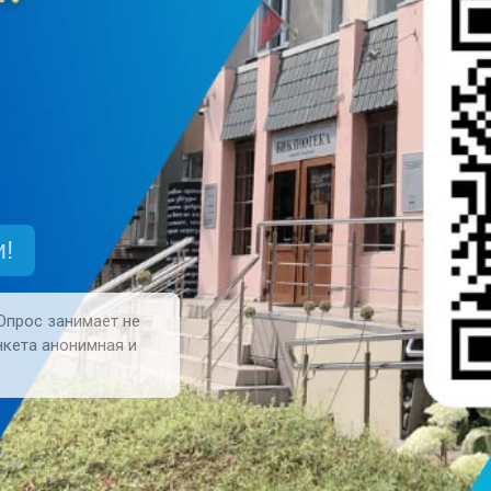
!
Опрос занимает не
нкета анонимная и