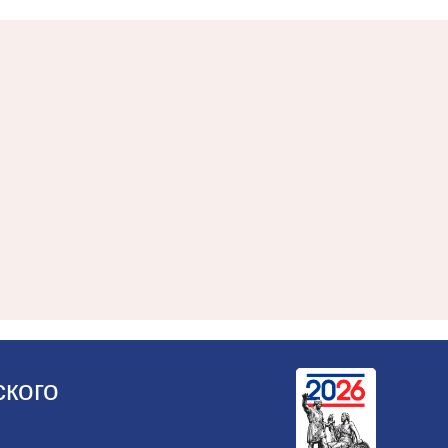
ского