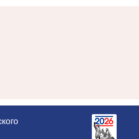
ского