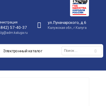
ул.Луначарского, д.6
нистрация
4842) 57-40-37
Калужская обл., г.Калуга
nklg@adm.kaluga.ru
Поиск:
Электронный каталог