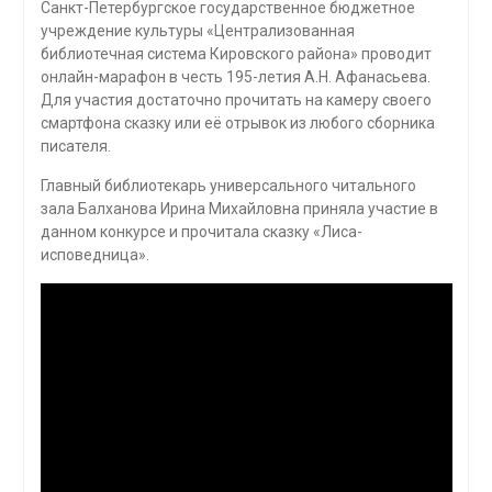
Санкт-Петербургское государственное бюджетное
учреждение культуры «Централизованная
библиотечная система Кировского района» проводит
онлайн-марафон в честь 195-летия А.Н. Афанасьева.
Для участия достаточно прочитать на камеру своего
смартфона сказку или её отрывок из любого сборника
писателя.
Главный библиотекарь универсального читального
зала Балханова Ирина Михайловна приняла участие в
данном конкурсе и прочитала сказку «Лиса-
исповедница».