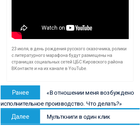
23 июля, в день рождения русского сказочника, ролики
с литературного марафона будут размещены на
страницах социальных сетей ЦБС Кировского района
ВКонтакте и на их канале в YouTube.
Навигация
Предыдущая
Ранее
«В отношении меня возбуждено
по
запись:
исполнительное производство. Что делать?»
записям
Следующая
Далее
Мульткниги в один клик
запись: