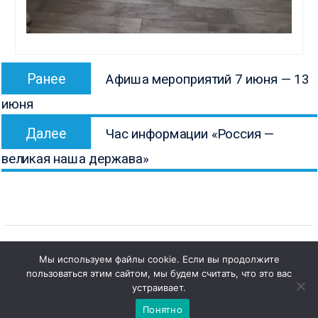
Навигация
Предыдущая
Ранее
Афиша мероприятий 7 июня — 13
по
запись:
июня
записям
Следующая
Далее
Час информации «Россия —
запись:
великая наша держава»
Мы используем файлы cookie. Если вы продолжите
пользоваться этим сайтом, мы будем считать, что это вас
Copyright © Все права защищены.
1
Чат с 

устраивает.
КОНБ им. В.Г. Белинского
администратором
Понятно