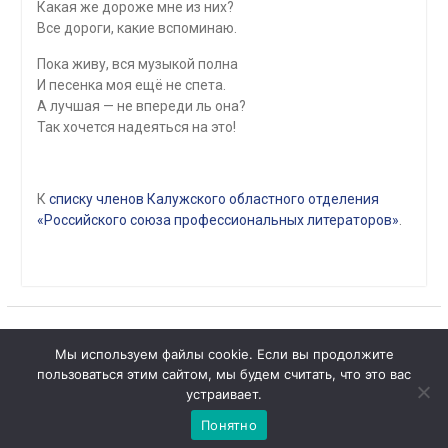
Какая же дороже мне из них?
Все дороги, какие вспоминаю.
Пока живу, вся музыкой полна
И песенка моя ещё не спета.
А лучшая — не впереди ль она?
Так хочется надеяться на это!
К
списку членов Калужского областного отделения
«Российского союза профессиональных литераторов»
.
Мы используем файлы cookie. Если вы продолжите
1
пользоваться этим сайтом, мы будем считать, что это вас
Copyright © Все права защищены.
Чат с 

устраивает.
КОНБ им. В.Г. Белинского
администратором
Понятно