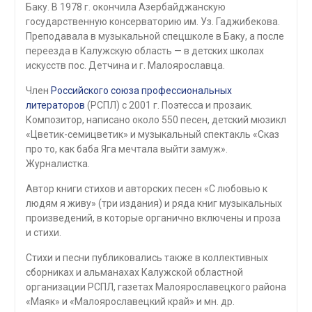
Баку. В 1978 г. окончила Азербайджанскую
государственную консерваторию им. Уз. Гаджибекова.
Преподавала в музыкальной спецшколе в Баку, а после
переезда в Калужскую область — в детских школах
искусств пос. Детчина и г. Малоярославца.
Член
Российского союза профессиональных
литераторов
(РСПЛ) с 2001 г. Поэтесса и прозаик.
Композитор, написано около 550 песен, детский мюзикл
«Цветик-семицветик» и музыкальный спектакль «Сказ
про то, как баба Яга мечтала выйти замуж».
Журналистка.
Автор книги стихов и авторских песен «С любовью к
людям я живу» (три издания) и ряда книг музыкальных
произведений, в которые органично включены и проза
и стихи.
Стихи и песни публиковались также в коллективных
сборниках и альманахах Калужской областной
организации РСПЛ, газетах Малоярославецкого района
«Маяк» и «Малоярославецкий край» и мн. др.