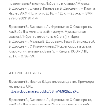
православный мюзикл. Либретто и клавир / Музыка
В. Дроцевич, слова В. Иванова и В. Дроцевич. — Калуга:
Изд-во АКФ «Политоп», 2016. — 120 с. — 25 экз. — ISMN
979-0-9003181-1-4.
Дроцевич В., Бирюкова Л., Икрянников С. Сказ про то,
как Баба Яга мечтала выйти замуж: Музыкальная
сказка. [Либретто плюс ноты с б. о. г.)] / Идея
В. Дроцевич. Музыка В. Дроцевич. Текст Л. Бирюковой,
В. Дроцевич, С. Икрянникова // Искры юмора и смеха:
Юмористич. альманах. Вып. 5. — Калуга: КОО РСПЛ,
2017. — С. 36–59.
ИНТЕРНЕТ-РЕСУРСЫ
Дроцевич В., Иванов В. Цветик-семицветик: Премьера
мюзикла // URL:
https://cloud.mail.ru/public/5GmV/MR2hLpaXc
.
Дроцевич В., Бирюкова Л., Икрянников С. Сказ про то,
как Баба Яга вышла замуж: Премьера музыкальной