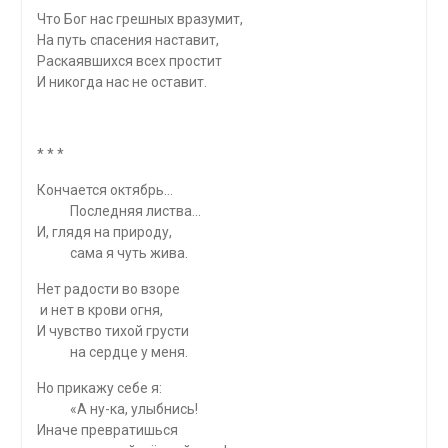
Что Бог нас грешных вразумит,
На путь спасения наставит,
Раскаявшихся всех простит
И никогда нас не оставит.
* * *
Кончается октябрь…
Последняя листва…
И, глядя на природу,
сама я чуть жива.
Нет радости во взоре
и нет в крови огня,
И чувство тихой грусти
на сердце у меня.
Но прикажу себе я:
«А ну-ка, улыбнись!
Иначе превратишься