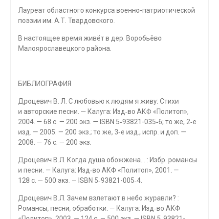
Лауреат областного конкурса военно-патриотической
поэзии им. А.Т. Твардовского.
В настоящее время живёт в дер. Воробьёво
Малоярославецкого района.
БИБЛИОГРАФИЯ
Дроцевич В. Л. С любовью к людям я живу: Стихи
и авторские песни. — Калуга: Изд‑во АКФ «Политоп»,
2004. — 68 с. — 200 экз. — ISBN 5‑93821-035‑6; то же, 2‑е
изд. — 2005. — 200 экз.; то же, 3‑е изд., испр. и доп. —
2008. — 76 с. — 200 экз.
Дроцевич В.Л. Когда душа обожжена… : Избр. романсы
и песни. — Калуга: Изд‑во АКФ «Политоп», 2001. —
128 с. — 500 экз. — ISBN 5‑93821-005‑4.
Дроцевич В.Л. Зачем взлетают в небо журавли? :
Романсы, песни, обработки. — Калуга: Изд‑во АКФ
«Политоп», 2003. — 124 с. — 500 экз. — ISBN 5‑93821-