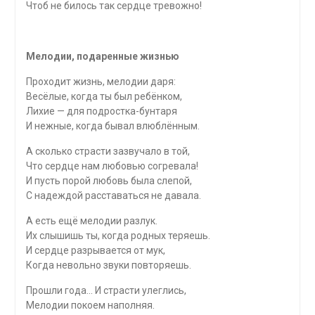
Чтоб не билось так сердце тревожно!
Мелодии, подаренные жизнью
Проходит жизнь, мелодии даря:
Весёлые, когда ты был ребёнком,
Лихие — для подростка-бунтаря
И нежные, когда бывал влюблённым.
А сколько страсти зазвучало в той,
Что сердце нам любовью согревала!
И пусть порой любовь была слепой,
С надеждой расставаться не давала.
А есть ещё мелодии разлук.
Их слышишь ты, когда родных теряешь.
И сердце разрывается от мук,
Когда невольно звуки повторяешь.
Прошли года… И страсти улеглись,
Мелодии покоем наполняя.