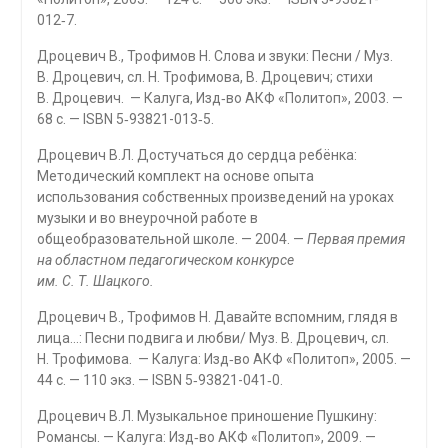
012‑7.
Дроцевич В., Трофимов Н. Слова и звуки: Песни / Муз.
В. Дроцевич, сл. Н. Трофимова, В. Дроцевич; стихи
В. Дроцевич. — Калуга, Изд‑во АКФ «Политоп», 2003. —
68 с. — ISBN 5‑93821-013‑5.
Дроцевич В.Л. Достучаться до сердца ребёнка:
Методический комплект на основе опыта
использования собственных произведений на уроках
музыки и во внеурочной работе в
общеобразовательной школе. — 2004. —
Первая премия
на областном педагогическом конкурсе
им. С. Т. Шацкого.
Дроцевич В., Трофимов Н. Давайте вспомним, глядя в
лица…: Песни подвига и любви/ Муз. В. Дроцевич, сл.
Н. Трофимова. — Калуга: Изд‑во АКФ «Политоп», 2005. —
44 с. — 110 экз. — ISBN 5‑93821-041‑0.
Дроцевич В.Л. Музыкальное приношение Пушкину:
Романсы. — Калуга: Изд‑во АКФ «Политоп», 2009. —