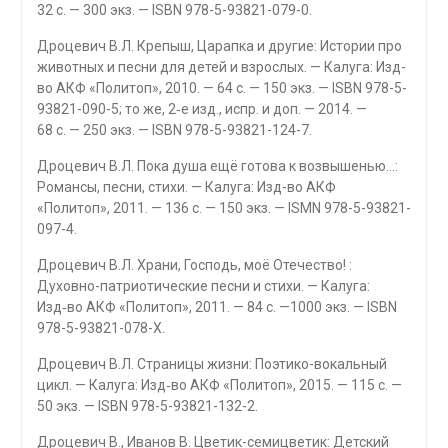
32 с. — 300 экз. — ISBN 978-5-93821-079-0.
Дроцевич В.Л. Крепыш, Царапка и другие: Истории про
животных и песни для детей и взрослых. — Калуга: Изд-
во АКФ «Политоп», 2010. — 64 с. — 150 экз. — ISBN 978-5-
93821-090-5; то же, 2‑е изд., испр. и доп. — 2014. —
68 с. — 250 экз. — ISBN 978-5-93821-124-7.
Дроцевич В.Л. Пока душа ещё готова к возвышенью…:
Романсы, песни, стихи. — Калуга: Изд-во АКФ
«Политоп», 2011. — 136 с. — 150 экз. — ISMN 978-5-93821-
097-4.
Дроцевич В.Л. Храни, Господь, моё Отечество! :
Духовно-патриотические песни и стихи. — Калуга:
Изд‑во АКФ «Политоп», 2011. — 84 с. —1000 экз. — ISBN
978-5-93821-078-X.
Дроцевич В.Л. Страницы жизни: Поэтико-вокальный
цикл. — Калуга: Изд‑во АКФ «Политоп», 2015. — 115 с. —
50 экз. — ISBN 978-5-93821-132-2.
Дроцевич В., Иванов В. Цветик-семицветик: Детский