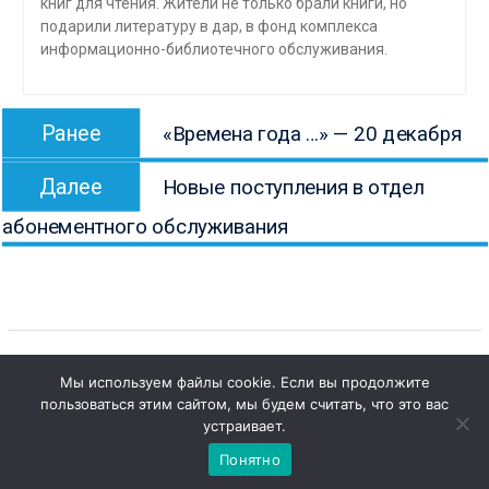
книг для чтения. Жители не только брали книги, но
подарили литературу в дар, в фонд комплекса
информационно-библиотечного обслуживания.
Навигация
Предыдущая
Ранее
«Времена года …» — 20 декабря
по
запись:
Следующая
записям
Далее
Новые поступления в отдел
запись:
абонементного обслуживания
Мы используем файлы cookie. Если вы продолжите
пользоваться этим сайтом, мы будем считать, что это вас
Copyright © Все права защищены.
1
Чат с 

устраивает.
КОНБ им. В.Г. Белинского
администратором
Понятно