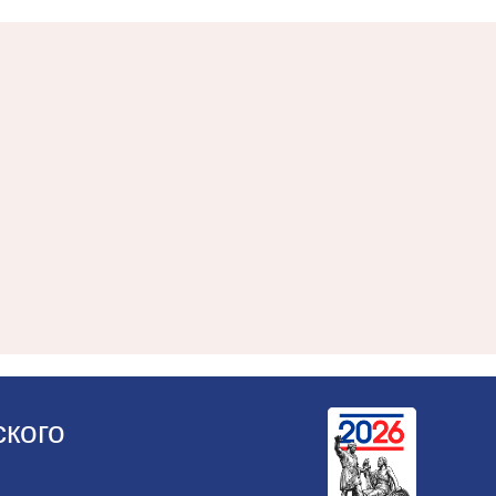
ского