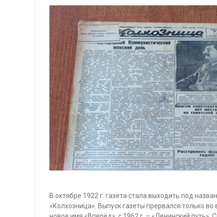
В октябре 1922 г. газета стала выходить под назва
«Колхозница». Выпуск газеты прервался только во в
новое имя «Вперёд», с 1962 г. – «Ленинский путь».