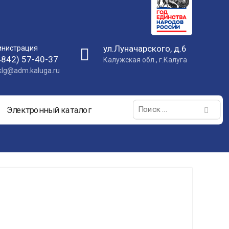
ул.Луначарского, д.6
нистрация
4842) 57-40-37
Калужская обл., г.Калуга
nklg@adm.kaluga.ru
Поиск:
Электронный каталог