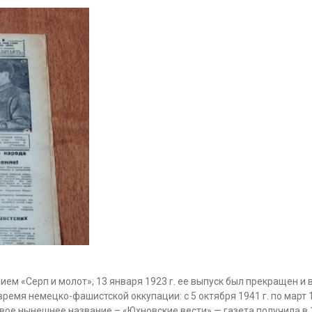
нием «Серп и молот», 13 января 1923 г. ее выпуск был прекращен и
ремя немецко-фашистской оккупации: с 5 октября 1941 г. по март 19
 Свое нынешнее название – «Юхновские вести» — газета получила в 1