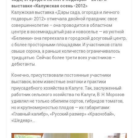
выставке «Калужская осень -2012»
Калужская выставка «Дары сада, огорода и личного
подворья- 2012» отмечала двойной праздник: свое
совершеннолетие – она проводится в областном
центре в восемнадцатый раз и новоселье — из уютной
«Белинки» она переехала в городской досуговый центр,
с более просторными площадями. И участников стало
свыше сорока, а раньше количество ограничивалось
тридцатью. Сейчас более трети всех участников –
дебютанты.
Конечно, присутствовали постоянные участники
выставок, всем известные знатоки и практики
приусадебного хозяйства в Калуге. Так, заслуженный
работник сельского хозяйства гю Калуги, В .Н. Морозов
удивлял не только обилием сортов, гибридов томатов,
но и крупномерностью плодов — их габаритами:
«Главный калибр», «Русский размер» «Краснобай»,
«Шедевр»…