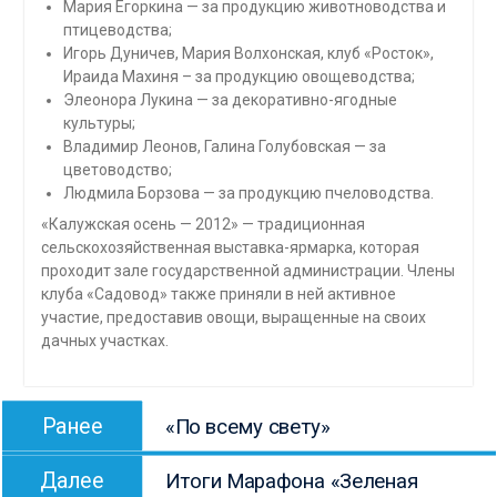
Мария Егоркина — за продукцию животноводства и
птицеводства;
Игорь Дуничев, Мария Волхонская, клуб «Росток»,
Ираида Махиня – за продукцию овощеводства;
Элеонора Лукина — за декоративно-ягодные
культуры;
Владимир Леонов, Галина Голубовская — за
цветоводство;
Людмила Борзова — за продукцию пчеловодства.
«Калужская осень — 2012» — традиционная
сельскохозяйственная выставка-ярмарка, которая
проходит зале государственной администрации. Члены
клуба «Садовод» также приняли в ней активное
участие, предоставив овощи, выращенные на своих
дачных участках.
Навигация
Предыдущая
Ранее
«По всему свету»
по
запись:
Следующая
записям
Далее
Итоги Марафона «Зеленая
запись: