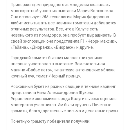
Приверженцем природного земледелия оказалась
многократный участник выставки Мария Волхонская.
Она использует ЭМ-технологии. Мария Федоровна
любит испытывать все новинки томатов, и добивается
отличных результатов. Все, что в Калуге есть
новенького из помидоров, она пробует выращивать. В
своей экспозиции она представила F1 «Черри максик»,
«Гайана», «Диоранж», «Биоранж» и другие.
Городской комитет бывших малолетних узников
впервые участвовал в выставке. Замечательная
малина «Бабье лето», гигантские антоновские яблоки,
крупный лук, томат «Черный принц».
Роскошный букет из разных овощей в технике карвинг
представила Нина Александровна Жукова.
Управление экономики города Калуги высоко оценило
мастерство участников. Им были вручены Почетные
грамоты, благодарственные письма и денежные призы.
Почетную грамоту победителя получили: