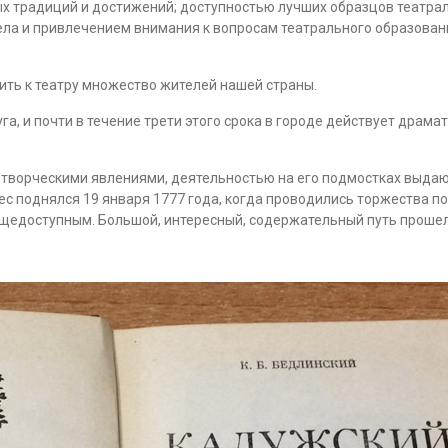
 традиций и достижений; доступностью лучших образцов театрал
ла и привлечением внимания к вопросам театрального образовани
ить к театру множество жителей нашей страны.
а, и почти в течение трети этого срока в городе действует драма
ворческими явлениями, деятельностью на его подмостках выдающих
ес поднялся 19 января 1777 года, когда проводились торжества п
бщедоступным. Большой, интересный, содержательный путь прошел 