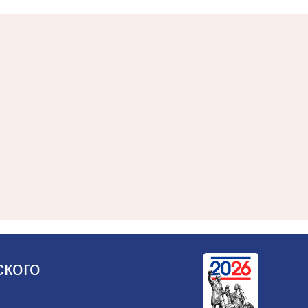
ского