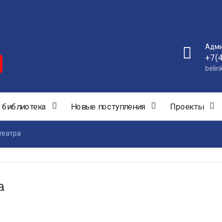
Адми
+7(
beli
 библиотека
Новые поступления
Проекты
театра
а