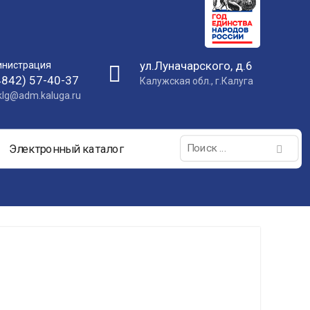
ул.Луначарского, д.6
нистрация
4842) 57-40-37
Калужская обл., г.Калуга
nklg@adm.kaluga.ru
Поиск:
Электронный каталог