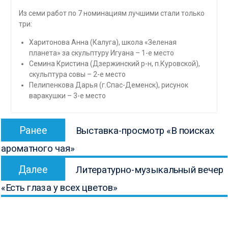
Из семи работ по 7 номинациям лучшими стали только
три:
Харитонова Анна (Калуга), школа «Зеленая
планета» за скульптуру Игуана – 1-е место
Семина Кристина (Дзержинский р-н, п.Куровской),
скульптура совы – 2-е место
Пелипенкова Дарья (г.Спас-Деменск), рисунок
варакушки – 3-е место
Навигация
Предыдущая
Ранее
Выставка-просмотр «В поисках
по
запись:
ароматного чая»
записям
Следующая
Далее
Литературно-музыкальный вечер
запись:
«Есть глаза у всех цветов»