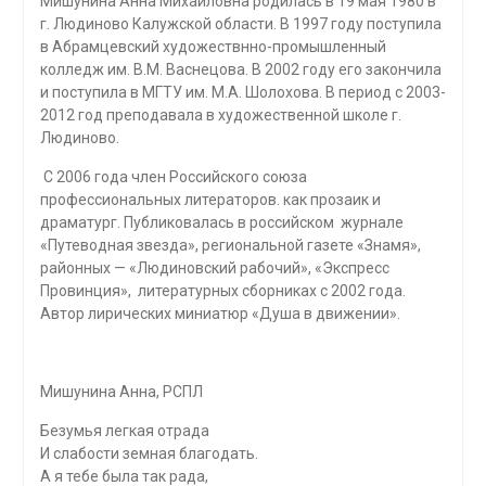
Мишунина Анна Михайловна родилась в 19 мая 1980 в
г. Людиново Калужской области. В 1997 году поступила
в Абрамцевский художествнно-промышленный
колледж им. В.М. Васнецова. В 2002 году его закончила
и поступила в МГТУ им. М.А. Шолохова. В период с 2003-
2012 год преподавала в художественной школе г.
Людиново.
С 2006 года член Российского союза
профессиональных литераторов. как прозаик и
драматург. Публиковалась в российском журнале
«Путеводная звезда», региональной газете «Знамя»,
районных — «Людиновский рабочий», «Экспресс
Провинция», литературных сборниках с 2002 года.
Автор лирических миниатюр «Душа в движении».
Мишунина Анна, РСПЛ
Безумья легкая отрада
И слабости земная благодать.
А я тебе была так рада,