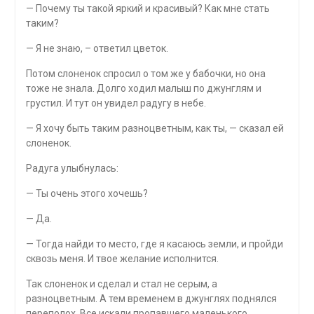
— Почему ты такой яркий и красивый? Как мне стать
таким?
— Я не знаю, – ответил цветок.
Потом слоненок спросил о том же у бабочки, но она
тоже не знала. Долго ходил малыш по джунглям и
грустил. И тут он увидел радугу в небе.
— Я хочу быть таким разноцветным, как ты, — сказал ей
слоненок.
Радуга улыбнулась:
— Ты очень этого хочешь?
— Да.
— Тогда найди то место, где я касаюсь земли, и пройди
сквозь меня. И твое желание исполнится.
Так слоненок и сделал и стал не серым, а
разноцветным. А тем временем в джунглях поднялся
переполох. Все искали пропавшего маленького