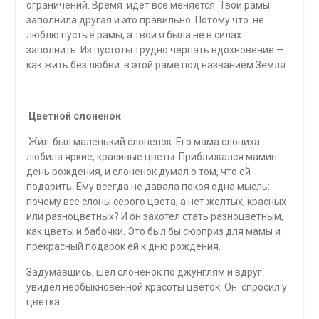
ограничений. Время идёт всё меняется. Твои рамы
заполнила другая и это правильно. Потому что не
люблю пустые рамы, а твои я была не в силах
заполнить. Из пустоты трудно черпать вдохновение —
как жить без любви в этой раме под названием Земля.
Цветной слоненок
Жил-был маленький слоненок. Его мама слониха
любила яркие, красивые цветы. Приближался мамин
день рождения, и слоненок думал о том, что ей
подарить. Ему всегда не давала покоя одна мысль:
почему все слоны серого цвета, а нет желтых, красных
или разноцветных? И он захотел стать разноцветным,
как цветы и бабочки. Это был бы сюрприз для мамы и
прекрасный подарок ей к дню рождения.
Задумавшись, шел слоненок по джунглям и вдруг
увидел необыкновенной красоты цветок. Он спросил у
цветка: