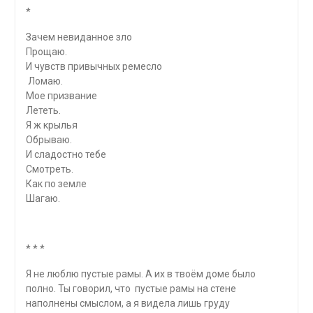
*
Зачем невиданное зло
Прощаю.
И чувств привычных ремесло
Ломаю.
Мое призвание
Лететь.
Я ж крылья
Обрываю.
И сладостно тебе
Смотреть.
Как по земле
Шагаю.
* * *
Я не люблю пустые рамы. А их в твоём доме было
полно. Ты говорил, что пустые рамы на стене
наполнены смыслом, а я видела лишь груду