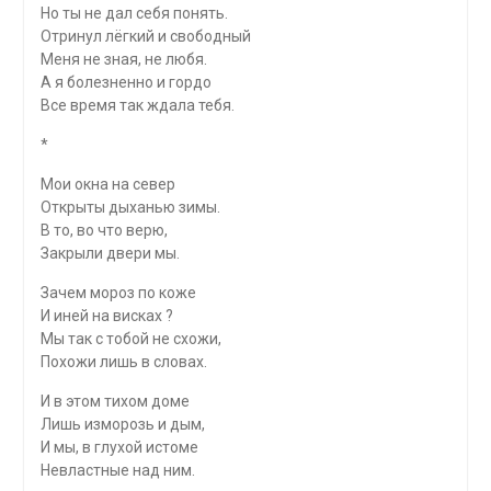
Но ты не дал себя понять.
Отринул лёгкий и свободный
Меня не зная, не любя.
А я болезненно и гордо
Все время так ждала тебя.
*
Мои окна на север
Открыты дыханью зимы.
В то, во что верю,
Закрыли двери мы.
Зачем мороз по коже
И иней на висках ?
Мы так с тобой не схожи,
Похожи лишь в словах.
И в этом тихом доме
Лишь изморозь и дым,
И мы, в глухой истоме
Невластные над ним.