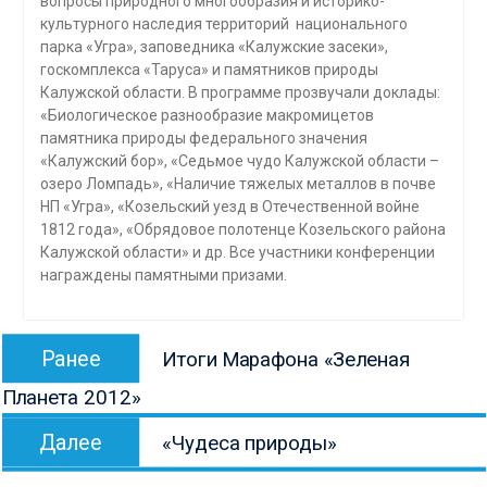
вопросы природного многообразия и историко-
культурного наследия территорий национального
парка «Угра», заповедника «Калужские засеки»,
госкомплекса «Таруса» и памятников природы
Калужской области. В программе прозвучали доклады:
«Биологическое разнообразие макромицетов
памятника природы федерального значения
«Калужский бор», «Седьмое чудо Калужской области –
озеро Ломпадь», «Наличие тяжелых металлов в почве
НП «Угра», «Козельский уезд в Отечественной войне
1812 года», «Обрядовое полотенце Козельского района
Калужской области» и др. Все участники конференции
награждены памятными призами.
Навигация
Предыдущая
Ранее
Итоги Марафона «Зеленая
по
запись:
Планета 2012»
записям
Следующая
Далее
«Чудеса природы»
запись: