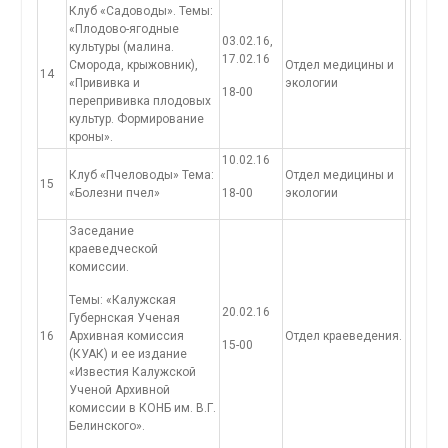
Клуб «Садоводы». Темы:
«Плодово-ягодные
03.02.16,
культуры (малина.
17.02.16
Сморода, крыжовник),
Отдел медицины и
14
«Прививка и
экологии
18-00
перепрививка плодовых
культур. Формирование
кроны».
10.02.16
Клуб «Пчеловоды» Тема:
Отдел медицины и
15
«Болезни пчел»
18-00
экологии
Заседание
краеведческой
комиссии.
Темы: «Калужская
20.02.16
Губернская Ученая
16
Архивная комиссия
Отдел краеведения.
15-00
(КУАК) и ее издание
«Известия Калужской
Ученой Архивной
комиссии в КОНБ им. В.Г.
Белинского».