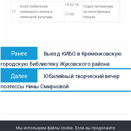
18.02.16
Клуб любителей
Отдел литературы
17
немецкого языка и
на иностранных
17-30
немецкой культуры.
языках
Навигация
Предыдущая
Ранее
Выезд КИБО в Кременковскую
по
запись:
городскую библиотеку Жуковского района
записям
Следующая
Далее
Юбилейный творческий вечер
запись:
поэтессы Нины Смирновой
Мы используем файлы cookie. Если вы продолжите