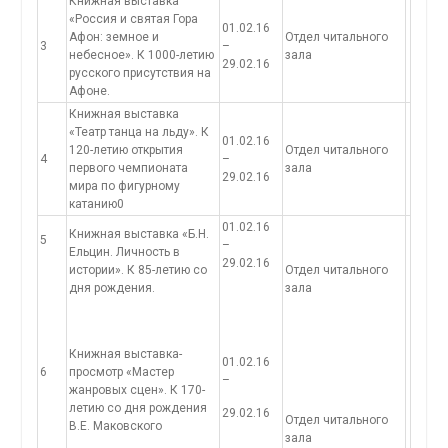
Книжная выставка
«Россия и святая Гора
01.02.16
Афон: земное и
Отдел читального
3
–
небесное». К 1000-летию
зала
29.02.16
русского присутствия на
Афоне.
Книжная выставка
«Театр танца на льду». К
01.02.16
120-летию открытия
Отдел читального
4
–
первого чемпионата
зала
29.02.16
мира по фигурному
катанию0
01.02.16
Книжная выставка «Б.Н.
5
–
Ельцин. Личность в
29.02.16
истории». К 85-летию со
Отдел читального
дня рождения.
зала
Книжная выставка-
01.02.16
6
просмотр «Мастер
–
жанровых сцен». К 170-
летию со дня рождения
29.02.16
Отдел читального
В.Е. Маковского
зала