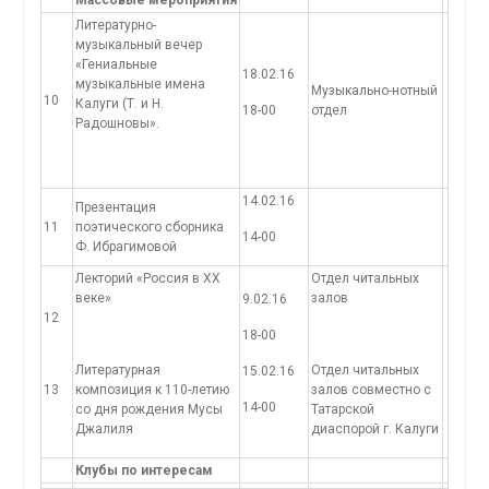
Массовые мероприятия
Литературно-
музыкальный вечер
«Гениальные
18.02.16
музыкальные имена
Музыкально-нотный
10
Калуги (Т. и Н.
18-00
отдел
Радошновы».
14.02.16
Презентация
11
поэтического сборника
14-00
Ф. Ибрагимовой
Лекторий «Россия в ХХ
Отдел читальных
веке»
залов
9.02.16
12
18-00
Литературная
Отдел читальных
15.02.16
13
композиция к 110-летию
залов совместно с
14-00
со дня рождения Мусы
Татарской
Джалиля
диаспорой г. Калуги
Клубы по интересам