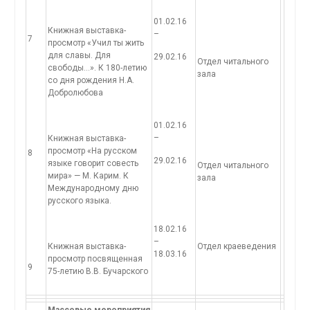
01.02.16
Книжная выставка-
–
7
просмотр «Учил ты жить
для славы. Для
29.02.16
Отдел читального
свободы…». К 180-летию
зала
со дня рождения Н.А.
Добролюбова
01.02.16
–
Книжная выставка-
просмотр «На русском
8
29.02.16
языке говорит совесть
Отдел читального
мира» — М. Карим. К
зала
Международному дню
русского языка.
18.02.16
–
Книжная выставка-
Отдел краеведения
18.03.16
просмотр посвященная
9
75-летию В.В. Бучарского