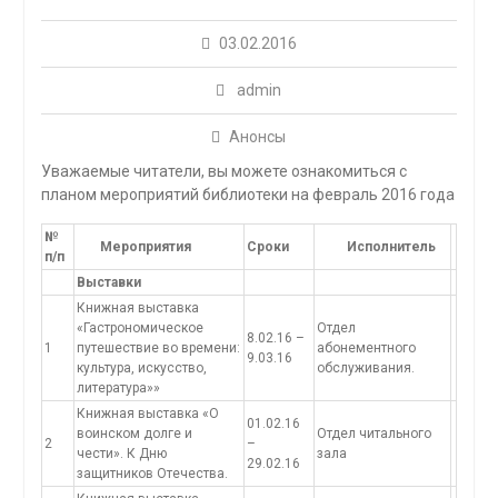
03.02.2016
admin
Анонсы
Уважаемые читатели, вы можете ознакомиться с
планом мероприятий библиотеки на февраль 2016 года
№
Мероприятия
Сроки
Исполнитель
п/п
Выставки
Книжная выставка
«Гастрономическое
Отдел
8.02.16 –
1
путешествие во времени:
абонементного
9.03.16
культура, искусство,
обслуживания.
литература»»
Книжная выставка «О
01.02.16
воинском долге и
Отдел читального
2
–
чести». К Дню
зала
29.02.16
защитников Отечества.