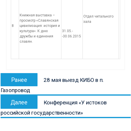
Книжная выставка –
Отдел читального
просмотр «Славянская
зала
8
цивилизация: история и
культура». К дню
31.05.-
дружбы и единения
-30.06.2015
славян.
Навигация
Предыдущая
Ранее
28 мая выезд КИБО в п.
по
запись:
Газопровод
записям
Следующая
Далее
Конференция «У истоков
запись:
российской государственности»