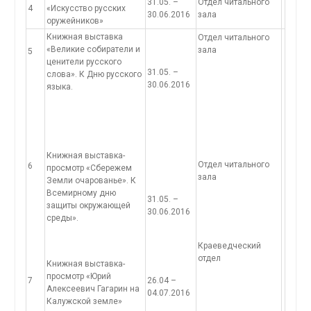
31.05. –
Отдел читального
4
«Искусство русских
30.06.2016
зала
оружейников»
Книжная выставка
Отдел читального
«Великие собиратели и
зала
5
ценители русского
31.05. –
слова». К Дню русского
30.06.2016
языка.
Книжная выставка-
Отдел читального
6
просмотр «Сбережем
зала
Земли очарованье». К
Всемирному дню
31.05. –
защиты окружающей
30.06.2016
среды».
Краеведческий
отдел
Книжная выставка-
просмотр «Юрий
7
26.04 –
Алексеевич Гагарин на
04.07.2016
Калужской земле»