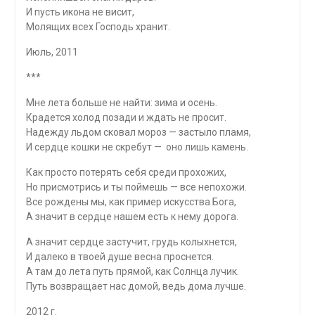
И пусть икона не висит,
Молящих всех Господь хранит.
Июль, 2011
***
Мне лета больше не найти: зима и осень.
Крадется холод позади и ждать не просит.
Надежду льдом сковал мороз — застыло пламя,
И сердце кошки не скребут — оно лишь камень.
Как просто потерять себя среди прохожих,
Но присмотрись и ты поймешь — все непохожи.
Все рождены мы, как пример искусства Бога,
А значит в сердце нашем есть к нему дорога.
А значит сердце застучит, грудь колыхнется,
И далеко в твоей душе весна проснется.
А там до лета путь прямой, как Солнца лучик.
Путь возвращает нас домой, ведь дома лучше.
2012 г.