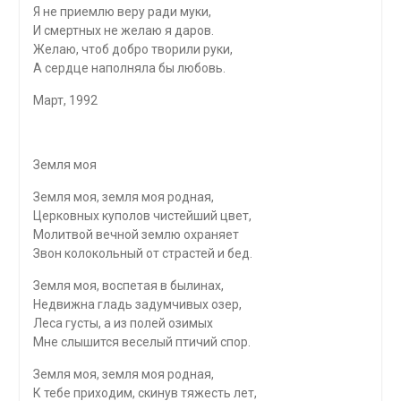
Я не приемлю веру ради муки,
И смертных не желаю я даров.
Желаю, чтоб добро творили руки,
А сердце наполняла бы любовь.
Март, 1992
Земля моя
Земля моя, земля моя родная,
Церковных куполов чистейший цвет,
Молитвой вечной землю охраняет
Звон колокольный от страстей и бед.
Земля моя, воспетая в былинах,
Недвижна гладь задумчивых озер,
Леса густы, а из полей озимых
Мне слышится веселый птичий спор.
Земля моя, земля моя родная,
К тебе приходим, скинув тяжесть лет,