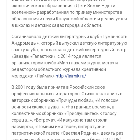
экологического образования «Дети Земли – дети
вселенной» разработанная по приказу министерства
образования и науки Калужской области и реализуется
в школах и детских садах города и области.
Организовала детский литературный клуб «Туманность
Андромеды», который выпускал детскую литературную
газету клуба, возглавляла детский литературный театр
«Звезды «Галактики», с 2014 года является
организатором клуба «Мир глазами журналиста» и
редактором областного журнала креативной
молодежи «Лаймик»
http://laimik.ru/
В 2001 году была принята в Российский союз
профессиональных литераторов. Стихи печатались в
авторских сборниках «Причуды любви», «И голосом
вечности скажет душа…», «На границе времен», в
коллективных сборниках «Прислушайтесь к голосу
сердца…», «Встреча», «И калужане там стояли
насмерть», «Помним имя твое», литературно-
патриотической газете «Светлая Родина», десять раз
звучали по областному телевидению (Ника ТV, ГТРК).