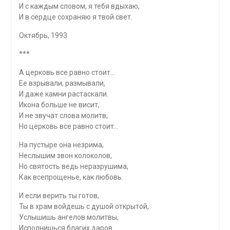
И с каждым словом, я тебя вдыхаю,
И в сердце сохраняю я твой свет.
Октябрь, 1993
***
А церковь все равно стоит…
Ее взрывали, размывали,
И даже камни растаскали.
Икона больше не висит,
И не звучат слова молитв,
Но церковь все равно стоит…
На пустыре она незрима,
Неслышим звон колоколов,
Но святость ведь неразрушима,
Как всепрощенье, как любовь.
И если верить ты готов,
Ты в храм войдешь с душой открытой,
Услышишь ангелов молитвы,
Исполнишься благих даров.