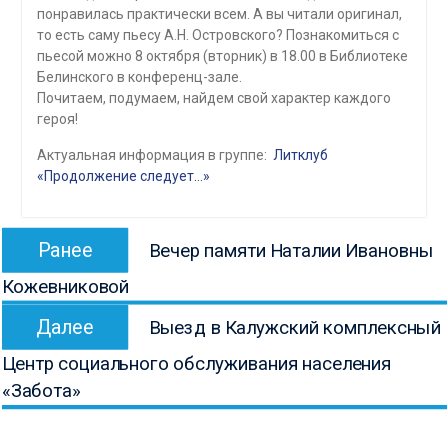
понравилась практически всем. А вы читали оригинал,
то есть саму пьесу А.Н. Островского? Познакомиться с
пьесой можно 8 октября (вторник) в 18.00 в Библиотеке
Белинского в конференц-зале.
Почитаем, подумаем, найдем свой характер каждого
героя!
Актуальная информация в группе:
Литклуб
«Продолжение следует…»
Навигация
Предыдущая
Ранее
Вечер памяти Наталии Ивановны
по
запись:
Кожевниковой
записям
Следующая
Далее
Выезд в Калужский комплексный
запись:
Центр социального обслуживания населения
«Забота»