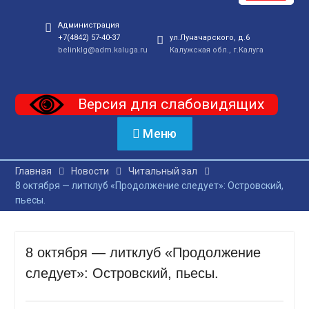
Администрация
+7(4842) 57-40-37
ул.Луначарского, д.6
belinklg@adm.kaluga.ru
Калужская обл., г.Калуга
Версия для слабовидящих
Меню
Главная
Новости
Читальный зал
8 октября — литклуб «Продолжение следует»: Островский,
пьесы.
8 октября — литклуб «Продолжение
следует»: Островский, пьесы.