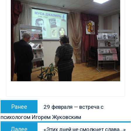
Навигация
Предыдущая
Ранее
29 февраля — встреча с
по
запись:
психологом Игорем Жуковским
записям
Следующая
Далее
«Этих дней не смолкнет слава…»