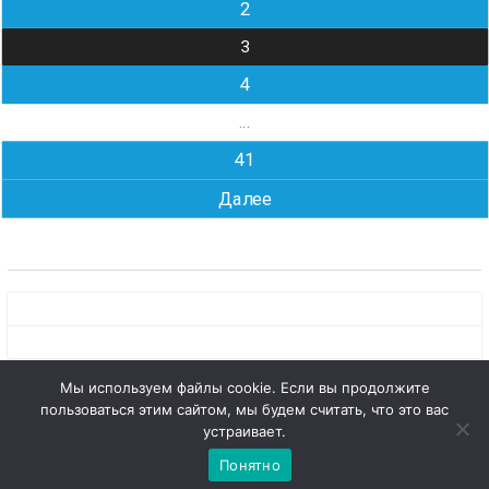
2
3
4
…
41
Далее
Мы используем файлы cookie. Если вы продолжите
пользоваться этим сайтом, мы будем считать, что это вас
Copyright © Все права защищены.
1
Чат с 

устраивает.
КОНБ им. В.Г. Белинского
администратором
Понятно