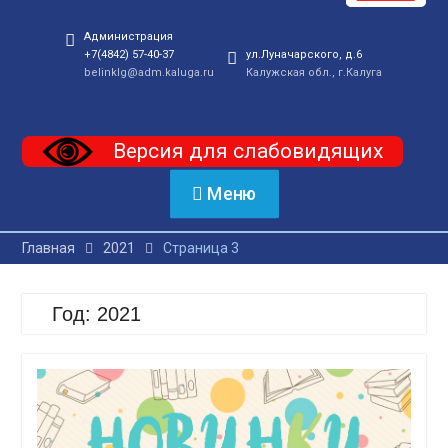
Администрация
+7(4842) 57-40-37
ул.Луначарского, д.6
belinklg@adm.kaluga.ru
Калужская обл., г.Калуга
Версия для слабовидящих
Меню
Главная
2021
Страница 3
Год:
2021