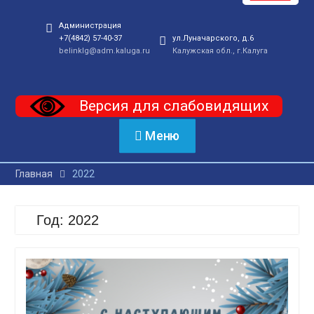
Администрация
+7(4842) 57-40-37
ул.Луначарского, д.6
belinklg@adm.kaluga.ru
Калужская обл., г.Калуга
Версия для слабовидящих
Меню
Главная
2022
Год:
2022