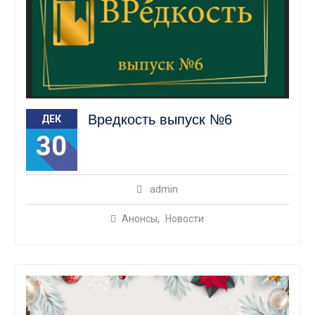
Вредкость выпуск №6
ДЕК
30
admin
Анонсы
,
Новости