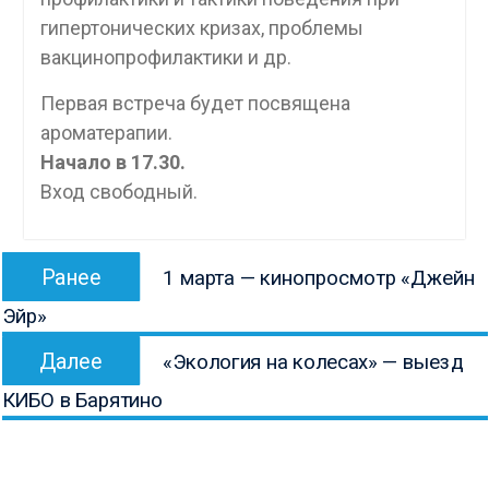
гипертонических кризах, проблемы
вакцинопрофилактики и др.
Первая встреча будет посвящена
ароматерапии.
Начало в 17.30.
Вход свободный.
Навигация
Предыдущая
Ранее
1 марта — кинопросмотр «Джейн
по
запись:
Эйр»
записям
Следующая
Далее
«Экология на колесах» — выезд
запись:
КИБО в Барятино