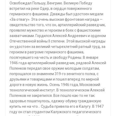
Освобождал Польшу, Венгрию. Великую Победу
встретил на реке Одер, в сердце поверженного
германского фашизма. Дважды был удостоен медали
«За отвагу». Эта очень высокая фронтовая награда —
свидетельство того, что он, артиллерийский разведчик,
проявлял мужество и героизм в боях с фашистскими
захватчиками. Гордился Алексей Андреевич и орденом
Отечественной войны II степени. Этой высокой награды
он удостоен за великий четырехлетний ратный труд, за
героизм в разгроме германского фашизма,
посягнувшего на честь и свободу Родины. В январе
1946 года артиллерийский разведчик, рядовой Алексей
Поленков передал свое оружие молодым солдатам,
попрощался со знаменем 319-го зенитного полка, с
друзьями и товарищами и пошел вперед по мирной
дороге в новую жизнь. Осень 1946 года, Московский
технологический институт. В технологическом Алексей
Поленков не закрепился. Все пошло как-то не так:
здоровье пошатнулось, одежку-обувку гражданскую
купить не на что… Судьба привела его в Калугу. В 1947
году он стал студентом Калужского педагогического