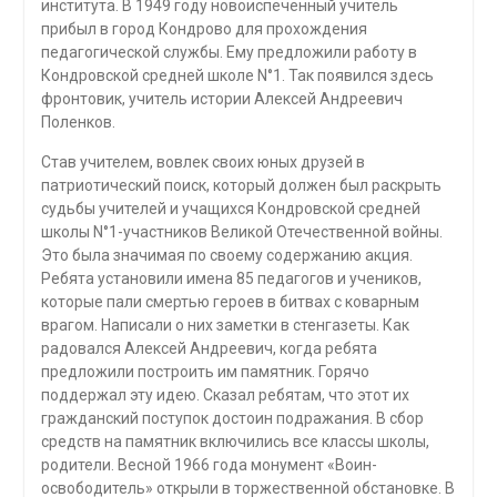
института. В 1949 году новоиспеченный учитель
прибыл в город Кондрово для прохождения
педагогической службы. Ему предложили работу в
Кондровской средней школе N°1. Так появился здесь
фронтовик, учитель истории Алексей Андреевич
Поленков.
Став учителем, вовлек своих юных друзей в
патриотический поиск, который должен был раскрыть
судьбы учителей и учащихся Кондровской средней
школы N°1-участников Великой Отечественной войны.
Это была значимая по своему содержанию акция.
Ребята установили имена 85 педагогов и учеников,
которые пали смертью героев в битвах с коварным
врагом. Написали о них заметки в стенгазеты. Как
радовался Алексей Андреевич, когда ребята
предложили построить им памятник. Горячо
поддержал эту идею. Сказал ребятам, что этот их
гражданский поступок достоин подражания. В сбор
средств на памятник включились все классы школы,
родители. Весной 1966 года монумент «Воин-
освободитель» открыли в торжественной обстановке. В