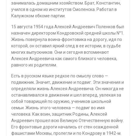
занималась домашним хозяйством. Брат, Константин,
учился в одном из институтов Смоленска. Работал в
Калужском обкоме партии.
15 августа 1954 года Алексей Андреевич Поленков был
назначен директором Кондровской средней школы N°1.
Жизнь повернула воина-фронтовика на дорогу, идя по
которой, он оставил яркий след в ее истории, в судьбе
многих выпускников. Они и сегодня вспоминают
Алексея Андреевича как самого близкого человека,
равного их родителям.
Есть в русском языке редкое по смыслу слово —
подвижник. Значит, движение и подвиг. Эти значения и
определяли жизнь Алексея Андреевича. Он никогда не
останавливался в движении и шел вперед, увлекая за
собой товарищей по оружию, учеников школьной
семьи. Жизнь этого человека — подвиг во имя
человека. Как воин, защитник Родины, Алексей
Андреевич прошел всю Великую Отечественную войну.
Его фронтовые дороги начались от стен осажденной
фашистами Москвы, пролегли и по Кондрову в 1942-м.