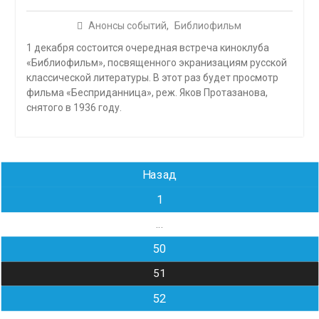
Анонсы событий
,
Библиофильм
1 декабря состоится очередная встреча киноклуба
«Библиофильм», посвященного экранизациям русской
классической литературы. В этот раз будет просмотр
фильма «Бесприданница», реж. Яков Протазанова,
снятого в 1936 году.
Навигация
Назад
по
1
записям
…
50
51
52