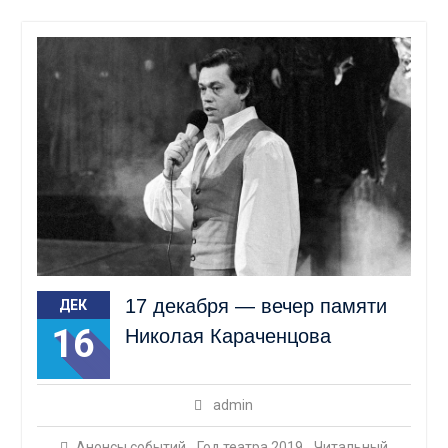
17 декабря — вечер памяти
ДЕК
16
Николая Караченцова
admin
Анонсы событий
,
Год театра 2019
,
Читальный