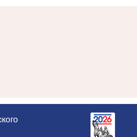
ского