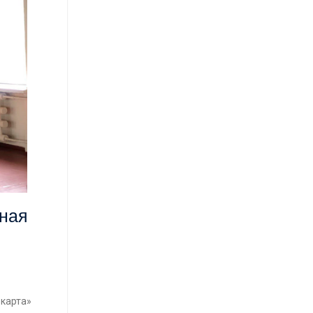
сная
 карта»