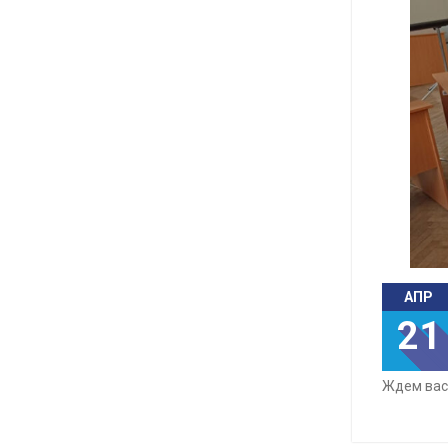
АПР
21
Ждем вас 