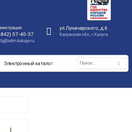
ул.Луначарского, д.6
нистрация
4842) 57-40-37
Калужская обл., г.Калуга
nklg@adm.kaluga.ru
Поиск:
Электронный каталог