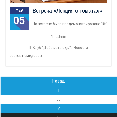
Встреча «Лекция о томатах»
ФЕВ
05
На встрече было продемонстрировано 150
admin
Клуб "Добрые плоды"
,
Новости
сортов помидоров.
Навигация
Назад
по
1
записям
…
7