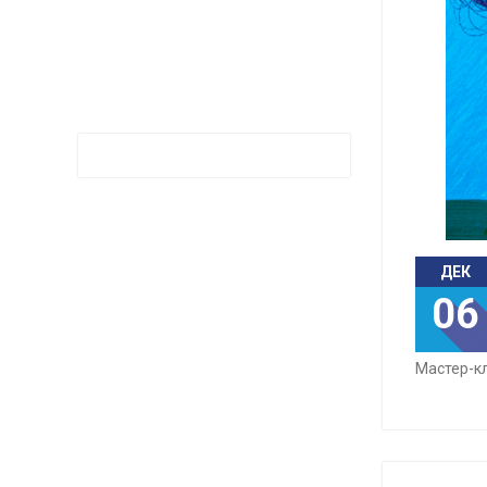
ДЕК
06
Мастер-кл