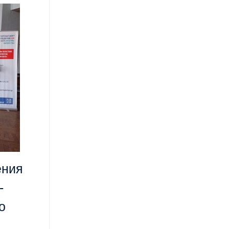
ения
-
о