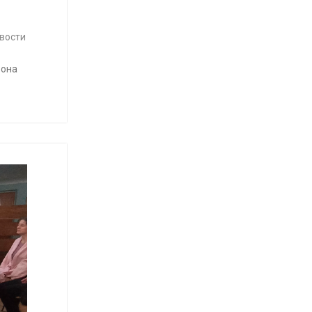
вости
фона