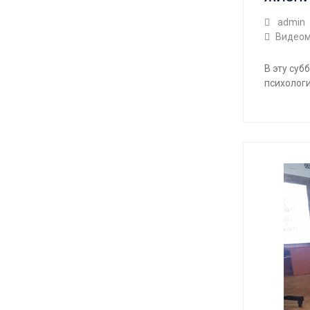
admin
Видеом
В эту суб
психологи