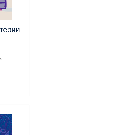
терии
я