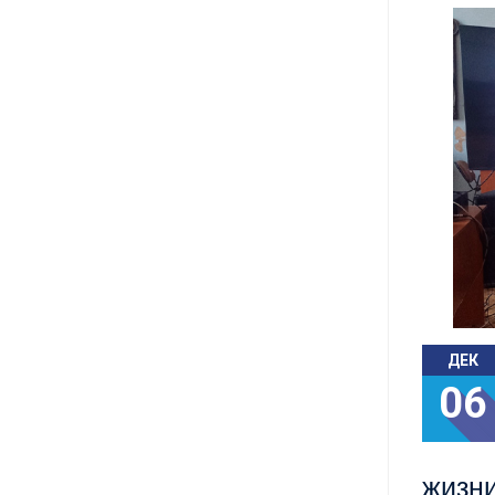
ДЕК
06
жизн