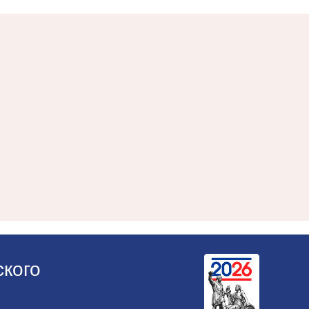
ского