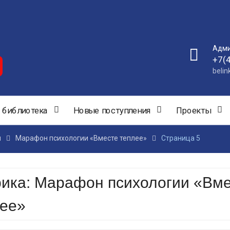
Адми
+7(
beli
 библиотека
Новые поступления
Проекты
и
Марафон психологии «Вместе теплее»
Страница 5
рика:
Марафон психологии «Вм
лее»