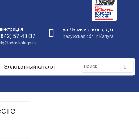
ул.Луначарского, д.6
нистрация
4842) 57-40-37
Калужская обл., г.Калуга
nklg@adm.kaluga.ru
Поиск:
Электронный каталог
есте