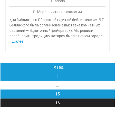
admin
Мероприятия по экологии
дня библиотек в Областной научной библиотеке им. В.Г.
Белинского была организована выставка комнатных
растений — «Цветочный фейерверк». Мы решили
возобновить традицию, которая была в нашем городе,
Далее
Навигация
Назад
по
1
записям
…
15
16