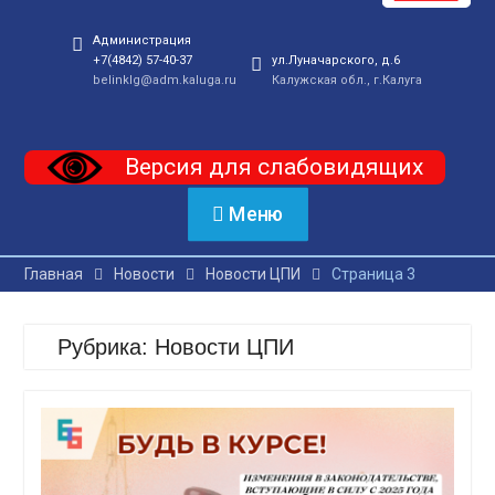
Администрация
+7(4842) 57-40-37
ул.Луначарского, д.6
belinklg@adm.kaluga.ru
Калужская обл., г.Калуга
Версия для слабовидящих
Меню
Главная
Новости
Новости ЦПИ
Страница 3
Рубрика:
Новости ЦПИ