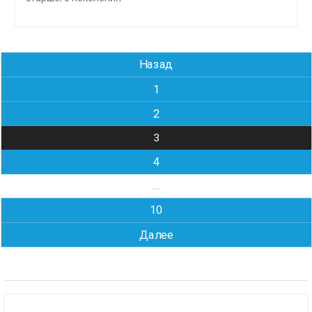
Навигация
Назад
по
1
записям
2
3
4
…
10
Далее