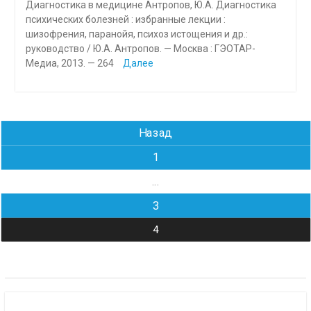
Диагностика в медицине Антропов, Ю.А. Диагностика
психических болезней : избранные лекции :
шизофрения, паранойя, психоз истощения и др.:
руководство / Ю.А. Антропов. — Москва : ГЭОТАР-
Медиа, 2013. — 264
Далее
Навигация
Назад
по
1
записям
…
3
4