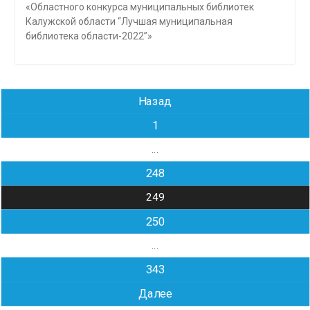
«Областного конкурса муниципальных библиотек
Калужской области “Лучшая муниципальная
библиотека области-2022”»
Навигация
Назад
по
1
записям
…
248
249
250
…
343
Далее