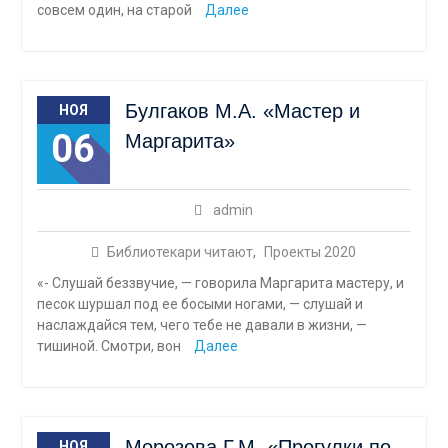
совсем один, на старой
Далее
Булгаков М.А. «Мастер и
НОЯ
06
Маргарита»
admin
Библиотекари читают
,
Проекты 2020
«- Слушай беззвучие, — говорила Маргарита мастеру, и
песок шуршал под ее босыми ногами, — слушай и
наслаждайся тем, чего тебе не давали в жизни, —
тишиной. Смотри, вон
Далее
Морозова Г.М. «Прогулки по
НОЯ