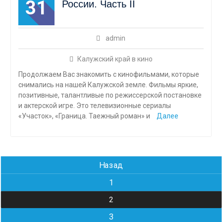
31
России. Часть II
admin
Калужский край в кино
Продолжаем Вас знакомить с кинофильмами, которые
снимались на нашей Калужской земле. Фильмы яркие,
позитивные, талантливые по режиссерской постановке
и актерской игре. Это телевизионные сериалы
«Участок», «Граница. Таежный роман» и
Далее
Навигация
Назад
по
1
записям
2
3