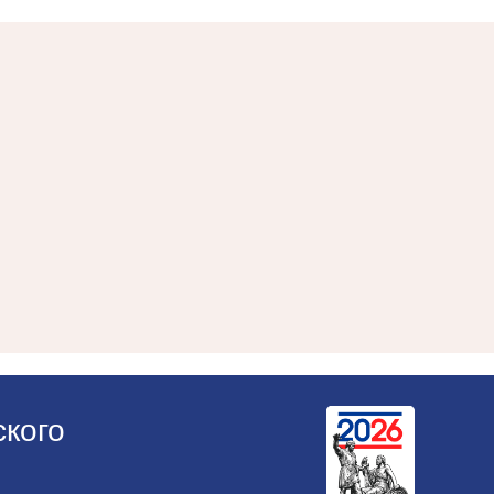
ского