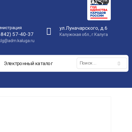
ул.Луначарского, д.6
нистрация
4842) 57-40-37
Калужская обл., г.Калуга
nklg@adm.kaluga.ru
Поиск:
Электронный каталог