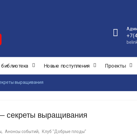
Адми
+7(
beli
 библиотека
Новые поступления
Проекты
 секреты выращивания
 — секреты выращивания
ы
,
Анонсы событий
,
Клуб "Добрые плоды"