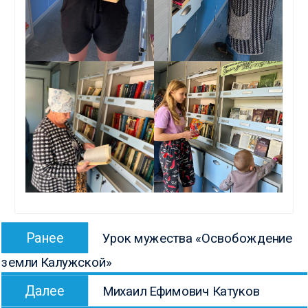
Навигация
Предыдущая
Ранее
Урок мужества «Освобождение
по
запись:
земли Калужской»
записям
Следующая
Далее
Михаил Ефимович Катуков
запись: