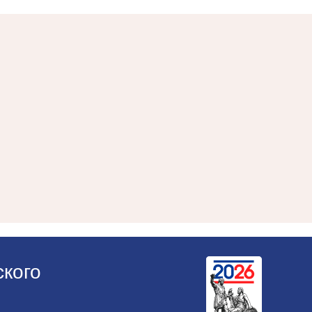
ского