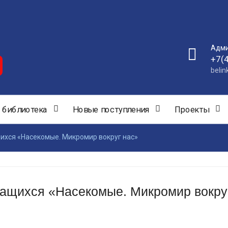
Адми
+7(
beli
 библиотека
Новые поступления
Проекты
хся «Насекомые. Микромир вокруг нас»
ащихся «Насекомые. Микромир вокру