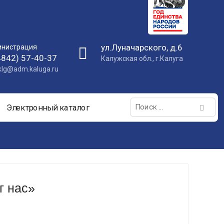
ул.Луначарского, д.6
нистрация
4842) 57-40-37
Калужская обл., г.Калуга
nklg@adm.kaluga.ru
Поиск:
Электронный каталог
г нас»