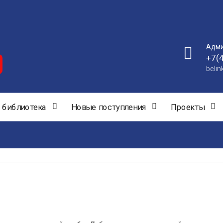
Адми
+7(
beli
 библиотека
Новые поступления
Проекты