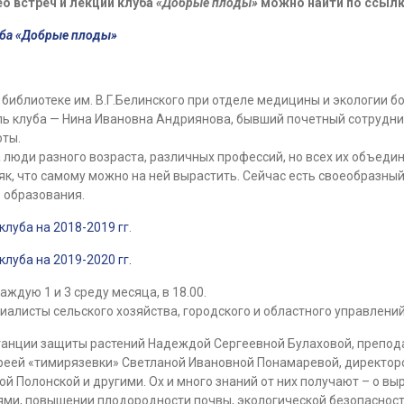
о встреч и лекций клуба
«Добрые плоды»
можно найти по ссылк
уба «Добрые плоды»
 библиотеке им. В.Г.Белинского при отделе медицины и экологии бол
ь клуба — Нина Ивановна Андриянова, бывший почетный сотрудник 
оты.
 люди разного возраста, различных профессий, но всех их объединя
к, что самому можно на ней вырастить. Сейчас есть своеобразный «к
 образования.
клуба на 2018-2019 гг
.
клуба на 2019-2020 гг.
аждую 1 и 3 среду месяца, в 18.00.
иалисты сельского хозяйства, городского и областного управлений
станции защиты растений Надеждой Сергеевной Булаховой, препо
ей «тимирязевки» Светланой Ивановной Понамаревой, директоро
Полонской и другими. Ох и много знаний от них получают – о выр
лями, повышении плодородности почвы, экологической безопасности