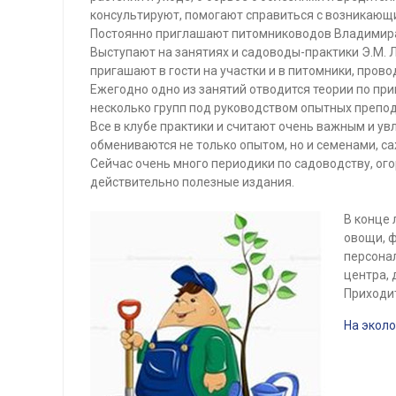
консультируют, помогают справиться с возникающ
Постоянно приглашают питомниководов Владимира 
Выступают на занятиях и садоводы-практики Э.М. Лу
пригашают в гости на участки и в питомники, прово
Ежегодно одно из занятий отводится теории по при
несколько групп под руководством опытных преп
Все в клубе практики и считают очень важным и ув
обмениваются не только опытом, но и семенами, с
Сейчас очень много периодики по садоводству, ог
действительно полезные издания.
В конце 
овощи, ф
персонал
центра,
Приходит
На экол