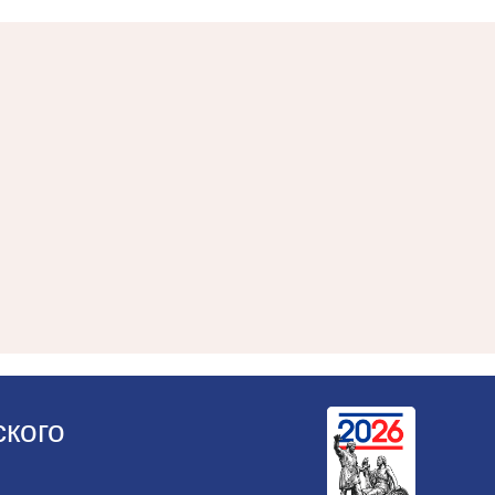
ского