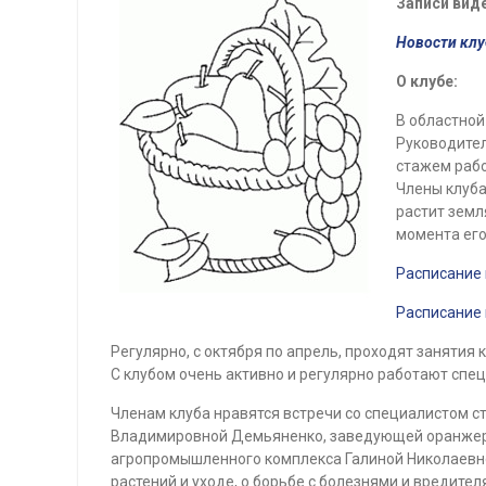
Записи виде
Новости кл
О клубе:
В областной
Руководител
стажем раб
Члены клуба
растит земля
момента его
Расписание 
Расписание 
Регулярно, с октября по апрель, проходят занятия к
С клубом очень активно и регулярно работают спец
Членам клуба нравятся встречи со специалистом 
Владимировной Демьяненко, заведующей оранжере
агропромышленного комплекса Галиной Николаевной 
растений и уходе, о борьбе с болезнями и вредите