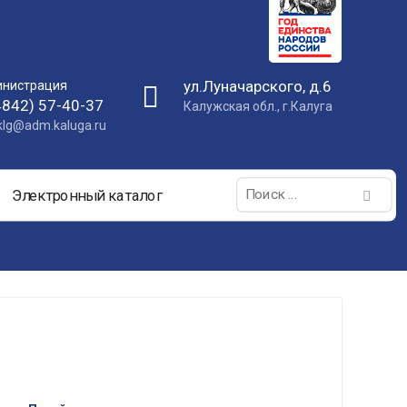
ул.Луначарского, д.6
нистрация
4842) 57-40-37
Калужская обл., г.Калуга
nklg@adm.kaluga.ru
Поиск:
Электронный каталог