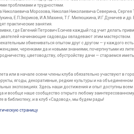
ими проблемами и трудностями.
Николаевича Морозова, Николая Николаевича Северина, Сергея 
кина, Е.П.Зюриков, И.А.Махиня, Т.Г. Милюшкина, И.Г.Дуничев и др. 
дят практические занятия.
вивке, где Евгений Петрович Есичев каждый год учит делать прив
одавателей начинающие садоводы овладевают этим мастерством.
лекательным обмениваться опытом друг с другом — у каждого есть
аженцами, черенками да и новыми знаниями, почерпнутыми из лит
ородничеству, цветоводству, обустройству дачи — стараемся имет
лета или в начале осени члены клуба обязательно участвуют в г
рукты, ягоды, декоративные, редкие культуры и на объединенном 
ьных экспозициях. Здесь наши достижения и опыт доступны всем 
 да и вообще наше сообщество открыто любому заинтересованному
е в библиотеку, и в клуб «Садовод», мы будем рады!
огическую страницу