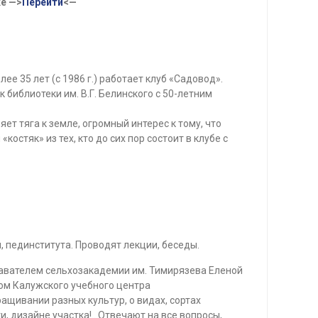
е —>
Перейти
<—
ее 35 лет (с 1986 г.) работает клуб «Садовод».
библиотеки им. В.Г. Белинского с 50-летним
ет тяга к земле, огромный интерес к тому, что
остяк» из тех, кто до сих пор состоит в клубе с
, пединститута. Проводят лекции, беседы.
давателем сельхозакадемии им. Тимирязева Еленой
м Калужского учебного центра
ащивании разных культур, о видах, сортах
, дизайне участка!.. Отвечают на все вопросы,