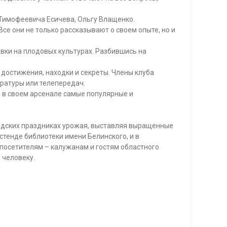
Тимофеевича Есичева, Ольгу Влащенко.
Все они не только рассказывают о своем опыте, но и
ивки на плодовых культурах. Разбившись на
 достижения, находки и секреты. Члены клуба
ературы или телепередач.
ь в своем арсенале самые популярные и
ородских праздниках урожая, выставляя выращенные
стенде библиотеки имени Белинского, и в
посетителям – калужанам и гостям областного
 человеку.