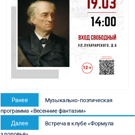
Навигация
Предыдущая
Ранее
Музыкально-поэтическая
по
запись:
программа «Весенние фантазии»
записям
Следующая
Далее
Встреча в клубе «Формула
запись:
здоровья»