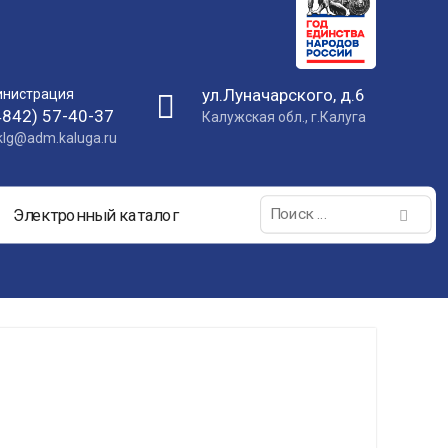
ул.Луначарского, д.6
нистрация
4842) 57-40-37
Калужская обл., г.Калуга
nklg@adm.kaluga.ru
Поиск:
Электронный каталог