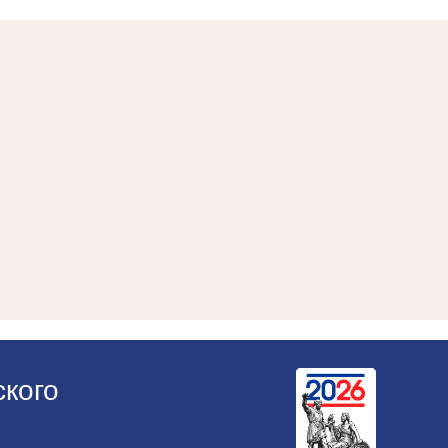
ского