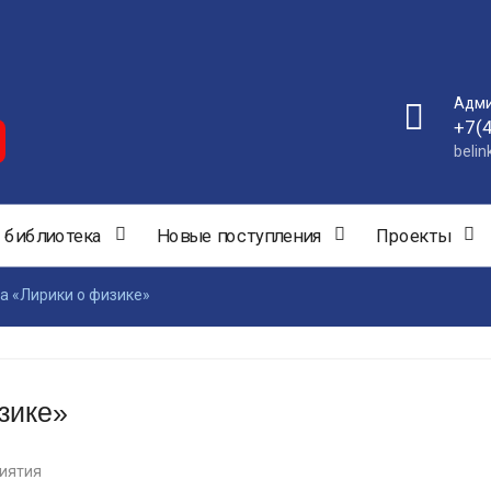
Адми
+7(
beli
 библиотека
Новые поступления
Проекты
са «Лирики о физике»
зике»
иятия