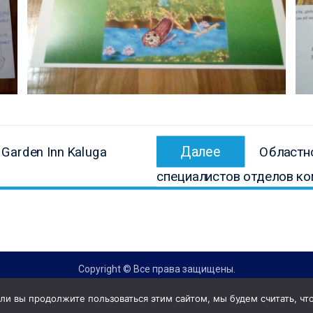
Следующ
Далее
Garden Inn Kaluga
Областн
запись:
специалистов отделов к
Copyright © Все права защищены.
КОНБ им. В.Г. Белинского
и вы продолжите пользоваться этим сайтом, мы будем считать, что 