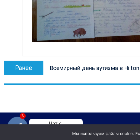
Навигация
Предыдущая
Ранее
Всемирный день аутизма в Hilton 
по
запись:
записям
1
Чат с 

администратором
Мы используем файлы cookie. Есл