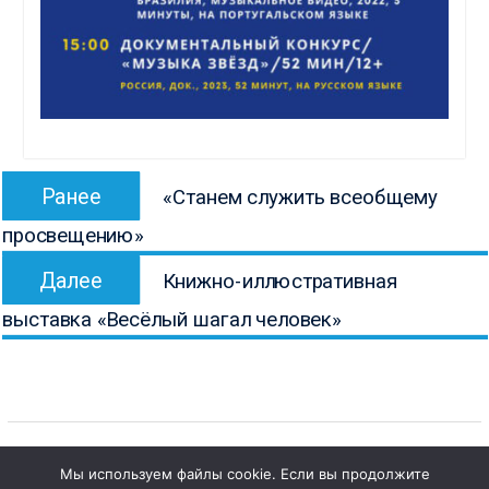
Навигация
Предыдущая
Ранее
«Станем служить всеобщему
по
запись:
просвещению»
записям
Следующая
Далее
Книжно-иллюстративная
запись:
выставка «Весёлый шагал человек»
Мы используем файлы cookie. Если вы продолжите