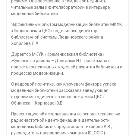
режиме. Она рассказала о том, как объединить
читальные залы и фитолаборатории в интерьере
модельной библиотеки.
Эффективным опытом модернизации библиотек МКУК
«Людиновская ЦБС» поделилась директор
библиотечной системы Людиновского района –
Хопилова Л.А.
Директор МКУК «Кремёнковская библиотека»
Жуковского района – Довганюк Н.П. рассказала о
поиске перспективных моделей развития библиотеки и
процессах модернизации.
О кадровой политике, как ключевом факторе успеха
модельной библиотеки рассказала заведующая
отделом методического сопровождения ЦБС г.
Обнинска – Корнеева Ю.В.
Презентацию об использовании на основе технологии
радиочастотной идентификации в деятельности
модельных библиотек представила Тихонова А.В.,
руководитель направления компании IDLOGIC (г.