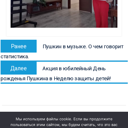
Навигация
Предыдущая
Ранее
Пушкин в музыке. О чем говорит
по
запись:
статистика.
записям
Следующая
Далее
Акция в юбилейный День
запись:
рожденья Пушкина в Неделю защиты детей!
Мы используем файлы cookie. Если вы продолжите
пользоваться этим сайтом, мы будем считать, что это вас
Copyright © Все права защищены.
1