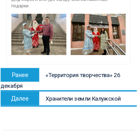
подарки.
Навигация
Предыдущая
Ранее
«Территория творчества» 26
по
запись:
декабря
записям
Следующая
Далее
Хранители земли Калужской
запись: