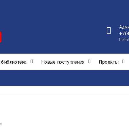
Адми
+7(
beli
 библиотека
Новые поступления
Проекты
ти