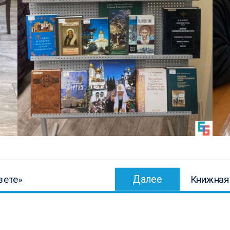
Следующ
Далее
зете»
Книжная 
запись: