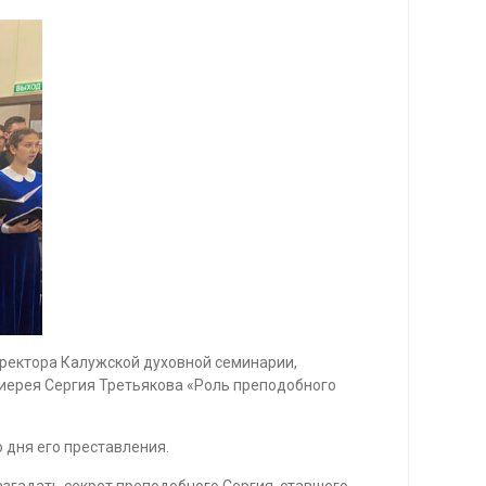
оректора Калужской духовной семинарии,
оиерея Сергия Третьякова «Роль преподобного
 дня его преставления.
азгадать секрет преподобного Сергия, ставшего