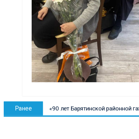
Навигация
Предыдущая
Ранее
«90 лет Барятинской районной га
по
запись:
записям