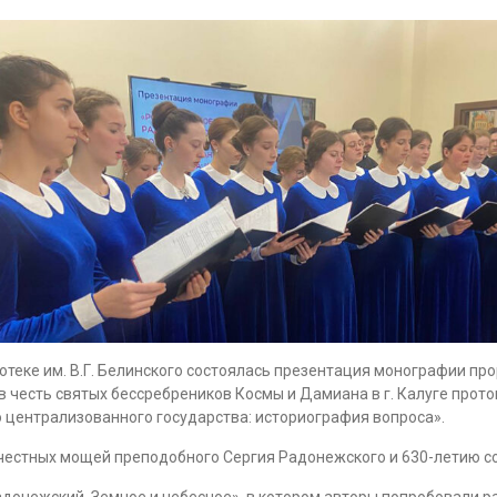
отеке им. В.Г. Белинского состоялась презентация монографии пр
 в честь святых бессребреников Космы и Дамиана в г. Калуге прот
 централизованного государства: историография вопроса».
честных мощей преподобного Сергия Радонежского и 630-летию со
донежский. Земное и небесное», в котором авторы попробовали р