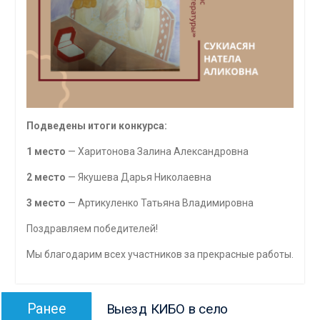
Подведены итоги конкурса:
1 место
— Харитонова Залина Александровна
2 место
— Якушева Дарья Николаевна
3 место
— Артикуленко Татьяна Владимировна
Поздравляем победителей!
Мы благодарим всех участников за прекрасные работы.
Навигация
Предыдущая
Ранее
Выезд КИБО в село
по
запись: