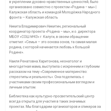
в укреплении духовно-нравственных ценностей, было
организовано совместно с проектом «Родина – мы» |
Калужская область и командой Молодёжка Народного
фронта — Калужская область
Никита Владимирович Никитин, региональный
координатор проекта «Родина – мы», и.о. директора
МБОУ «СОШ №43» г. Калуги, в своем обращении
отметил: «Семья — это основа основ, та самая малая
родина, с которой начинается любовь к большой
Родине».
Наиля Ренатовна Харитонова, неонатолог и
многодетная мама, выступила с искренним и глубоким
рассказом на тему «Современное материнство:
стереотипы и реальность». Она поделилась с
участниками своим профессиональным взглядом и
личным опытом.
Библиотека как культурно-просветительский центр
всегда открыта для участия в таких значимых
проектах. Мы благодарим организаторов и спикеров за