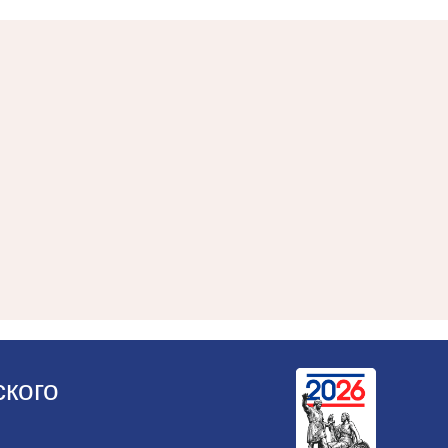
ского