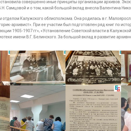
установила совершенно иные принципы организации архивов. Экс
Н. Самцовой и о том, какой большой вклад внесла Валентина Нико
м отделом Калужского облисполкома. Она родилась в г. Малоярос
торик-архивист». При ее участии был подготовлен ряд книг по ист
юции 1905-1907 гг», «Установление Советской власти в Калужской 
блиотеке имени В.Г. Белинского. За большой вклад в развитие архи