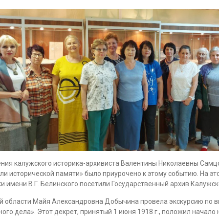
ждения калужского историка-архивиста Валентины Николаевны Сам
и исторической памяти» было приурочено к этому событию. На эт
 имени В.Г. Белинского посетили Государственный архив Калужск
й области Майя Александровна Добычина провела экскурсию по в
го дела». Этот декрет, принятый 1 июня 1918 г., положил начало н