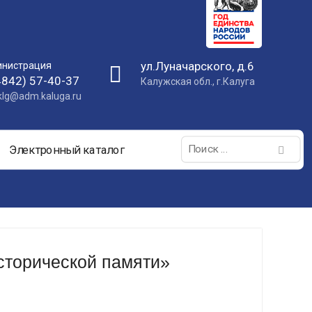
ул.Луначарского, д.6
нистрация
4842) 57-40-37
Калужская обл., г.Калуга
nklg@adm.kaluga.ru
Поиск:
Электронный каталог
сторической памяти»