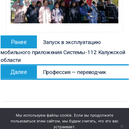
Навигация
Предыдущая
Ранее
Запуск в эксплуатацию
по
запись:
мобильного приложения Системы-112 Калужской
записям
области
Следующая
Далее
Профессия — переводчик
запись:
Мы используем файлы cookie. Если вы продолжите
пользоваться этим сайтом, мы будем считать, что это вас
1
Copyright © Все права защищены.
Чат с 

устраивает.