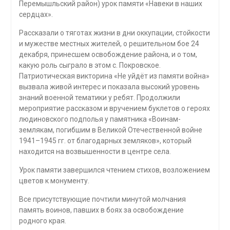
Перемышльский район) урок памяти «Навеки в наших
сердцах».
Рассказали о тяготах жизни в дни оккупации, стойкости
и мужестве местных жителей, о решительном бое 24
декабря, принесшем освобождение района, и о том,
какую роль сыграло в этом с. Покровское.
Патриотическая викторина «Не уйдёт из памяти война»
вызвала живой интерес и показала высокий уровень
знаний военной тематики у ребят. Продолжили
мероприятие рассказом и вручением буклетов о героях
людиновского подполья у памятника «Воинам-
землякам, погибшим в Великой Отечественной войне
1941–1945 гг. от благодарных земляков», который
находится на возвышенности в центре села.
Урок памяти завершился чтением стихов, возложением
цветов к монументу.
Все присутствующие
почтили минутой молчания
память воинов, павших в боях за освобождение
родного края.