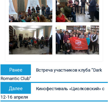
Навигация
Предыдущая
Ранее
Встреча участников клуба “Dark
по
запись:
Romantic Club”
записям
Следующая
Далее
Кинофестиваль «Циолковский» с
запись:
12-16 апреля