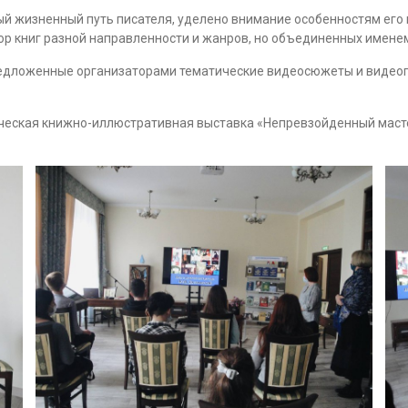
й жизненный путь писателя, уделено внимание особенностям его
ор книг разной направленности и жанров, но объединенных именем
едложенные организаторами тематические видеосюжеты и видео
еская книжно-иллюстративная выставка «Непревзойденный мастер