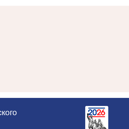
ского