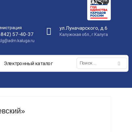
ул.Луначарского, д.6
нистрация
4842) 57-40-37
Калужская обл., г.Калуга
nklg@adm.kaluga.ru
Поиск:
Электронный каталог
евский»