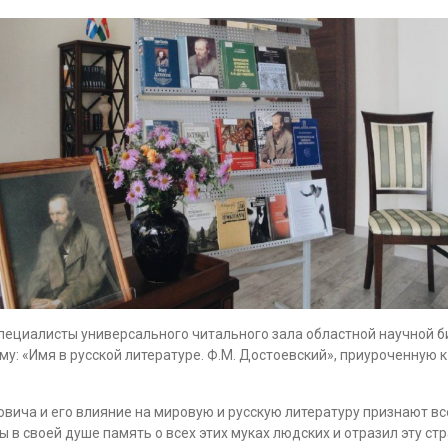
пециалисты универсального читального зала областной научной би
му: «Имя в русской литературе. Ф.М. Достоевский», приуроченную 
ча и его влияние на мировую и русскую литературу признают все 
 в своей душе память о всех этих муках людских и отразил эту ст