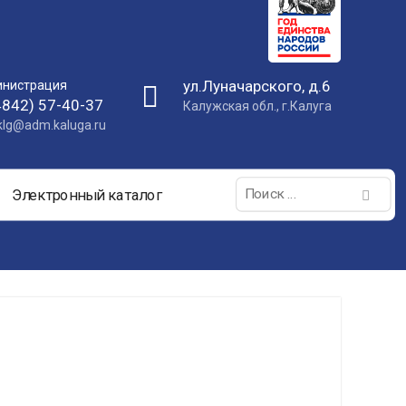
ул.Луначарского, д.6
нистрация
4842) 57-40-37
Калужская обл., г.Калуга
nklg@adm.kaluga.ru
Поиск:
Электронный каталог