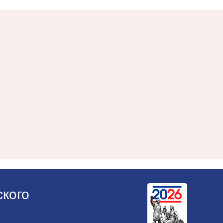
ского