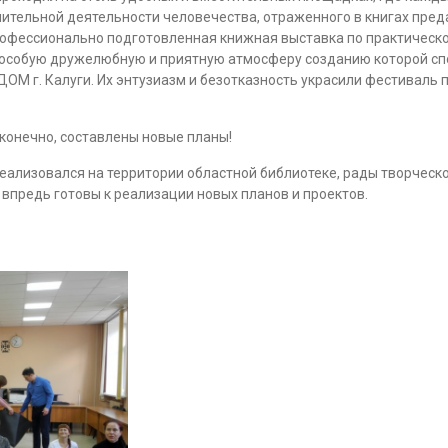
ительной деятельности человечества, отраженного в книгах пред
офессионально подготовленная книжная выставка по практической
 особую дружелюбную и приятную атмосферу созданию которой спо
ОМ г. Калуги. Их энтузиазм и безотказность украсили фестиваль
 конечно, составлены новые планы!
еализовался на территории областной библиотеке, рады творческ
 впредь готовы к реализации новых планов и проектов.