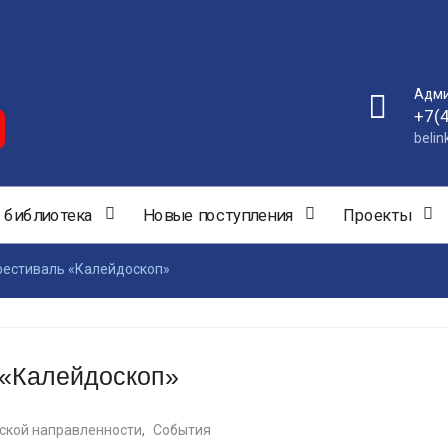
Адми
+7(
beli
 библиотека
Новые поступления
Проекты
фестиваль «Калейдоскоп»
 «Калейдоскоп»
ской направленности
,
События