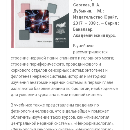
Сергеев, В. А.
Дубынин. — М. :
Издательство Юрайт,
2017. — 338 с. — Серия :
Бакалавр.
Академический курс.
В учебнике
рассматриваются
строение нервной ткани, спинного и головного мозга;
строение периферического, проводникового и
коркового отделов сенсорных систем; онтогенез и
филогенез нервной системы, история и методики
изучения анато­мии нервной системы; в первой главе
излагаются базовые знания по биологии, необ­ходимые
для усвоения курса анатомии нервной системы.
В учебнике также представлены сведения по
физиологии человека, что в дальней­шем поможет
облегчить изучение таких курсов, как «Физиология
центральной нерв­ной системы», «Нейрофизиология»,
«Физиология сенсорных систем», «Нейропсихо­логия»,