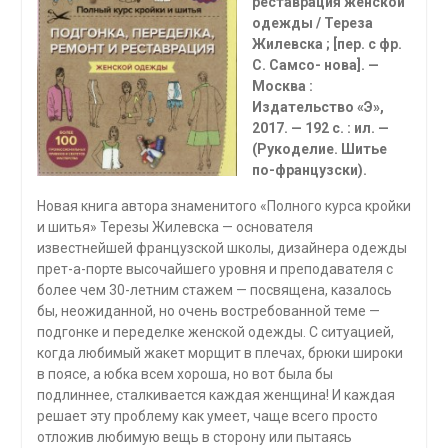
ре­ставрация женской
одежды / Тереза
Жилевска ; [пер. с фр.
С. Самсо- нова]. —
Москва :
Издательство «Э»,
2017. — 192 с. : ил. —
(Рукоделие. Шитье
по-французски).
Новая книга автора знаменитого «Полного курса кройки
и шитья» Терезы Жилев­ска — основателя
известнейшей французской школы, дизайнера одежды
прет-а-порте высочайшего уровня и преподавателя с
более чем 30-летним стажем — посвящена, ка­залось
бы, неожиданной, но очень востребованной теме —
подгонке и переделке жен­ской одежды. С ситуацией,
когда любимый жакет морщит в плечах, брюки широки
в поясе, а юбка всем хороша, но вот была бы
подлиннее, сталкивается каждая женщина! И каждая
решает эту проблему как умеет, чаще всего просто
отложив любимую вещь в сторону или пытаясь