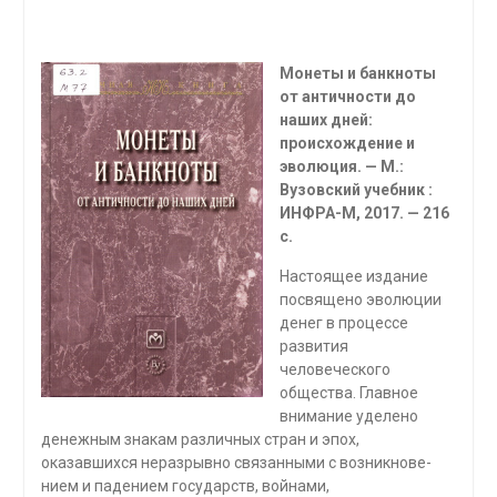
Монеты и банкноты
от античности до
наших дней:
происхождение и
эволюция. — М.:
Вузовский учебник :
ИНФРА-М, 2017. — 216
с.
Настоящее издание
посвящено эволюции
денег в процессе
развития
человеческого
общества. Главное
внимание уделено
денежным знакам раз­личных стран и эпох,
оказавшихся неразрывно связанными с возникнове­
нием и падением государств, войнами,