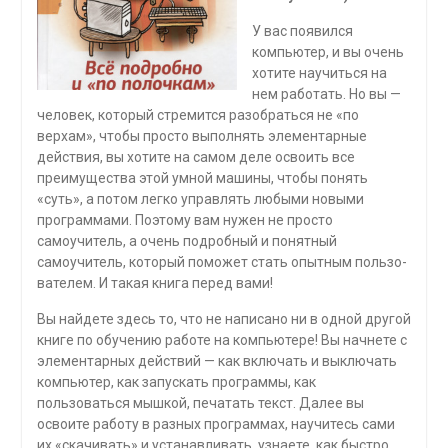
У вас появился
компьютер, и вы очень
хотите научиться на
нем работать. Но вы —
человек, который стремится разобраться не «по
верхам», чтобы просто выполнять элементарные
действия, вы хотите на самом деле освоить все
преимущества этой умной машины, чтобы понять
«суть», а потом легко управлять любыми новыми
программа­ми. Поэтому вам нужен не просто
самоучитель, а очень подробный и понятный
самоучитель, который поможет стать опытным пользо­
вателем. И такая книга перед вами!
Вы найдете здесь то, что не написано ни в одной другой
книге по обучению работе на компьютере! Вы начнете с
элементарных дей­ствий — как включать и выключать
компьютер, как запускать програм­мы, как
пользоваться мышкой, печатать текст. Далее вы
освоите работу в разных программах, научитесь сами
их «скачивать» и устанавливать, узнаете, как быстро