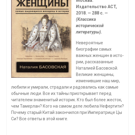
Москва:
Издательство
ACT
,
2018. — 288 с. —
(Классика
исторической
литературы).
Невероятные
биографии самых
важных женщин в исто­
рии, рассказанные
Наталией Басовской.
Великие женщины,
изменившие наш мир,
любили и умирали, страдали и радовались как самые
обычные люди. Все их тайны приоткрывает перед
читателем знаменитый историк. Кто был более жесток,
чем Тамерлан? Кого на самом деле любила Нефертити?
Почему старый Китай закончился при Императрице Цы
Си? Все ответы в этой книге.