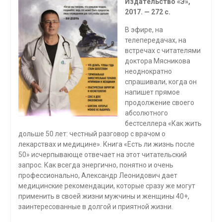
Издательство «Э»,
2017. — 272 с.
В эфире, на
телепередачах, на
встречах с читателями
доктора Мясникова
неоднократно
спрашивали, когда он
напишет прямое
продолжение своего
абсолютного
бестселлера «Как жить
дольше 50 лет: честный разговор с врачом о
лекарствах и медицине». Книга «Есть ли жизнь после
50» исчерпывающе отвечает на этот чита­тельский
запрос. Как всегда энергично, понятно и очень
професси­онально, Александр Леонидович дает
медицинские рекомендации, которые сразу же могут
применить в своей жизни мужчины и жен­щины 40+,
заинтересованные в долгой и приятной жизни.