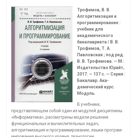
Трофимов, В. В.
Алгоритмизация и
программирование :
учебник для
академического
бакалавриата / В. В.
Трофимов, Т. А.
Павловская ; под ред.
В. В. Трофи­мова. — М.:
Издательство Юрайт,
2017. — 137 с. — Серия :
Бакалавр. Ака­
демический курс.
Модуль.
В учебнике,
представляющем собой один из модулей дисциплины
«Информатика», рассмотрены модели решения
функциональных и вы­числительных задач,
алгоритмизация и программирование, языки програм­
мирования высокого уровня, технологии