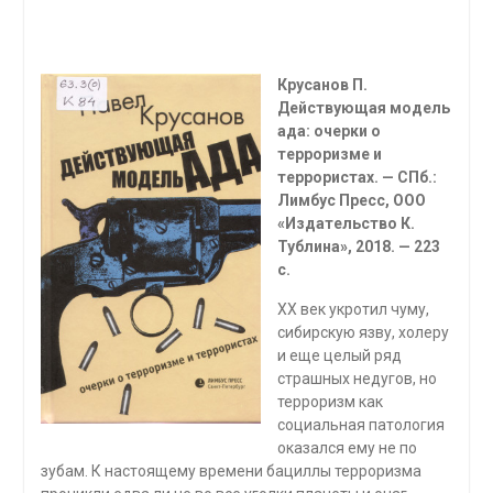
Крусанов П.
Действующая модель
ада: очерки о
терроризме и
террористах. — СПб.:
Лимбус Пресс, ООО
«Изда­тельство К.
Тублина», 2018. — 223
с.
XX век укротил чуму,
сибирскую язву, холеру
и еще це­лый ряд
страшных недугов, но
терроризм как
социальная патология
оказался ему не по
зубам. К настоящему време­ни бациллы терроризма