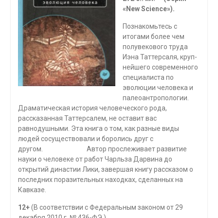
«New Science»).
Познакомьтесь с
итогами более чем
полувекового труда
Иэна Таттерсаля, круп­
нейшего современного
специалиста по
эволюции человека и
палеоантропологии.
Драматическая история человеческого рода,
рассказанная Таттерсалем, не оставит вас
равнодушными. Эта книга о том, как разные виды
людей сосуществовали и боролись друг с
другом. Автор прослеживает развитие
науки о человеке от работ Чарльза Дарвина до
открытий династии Лики, завершая книгу рассказом о
последних поразительных находках, сделанных на
Кавказе.
12+
(В соответствии с Федеральным законом от 29
декабря 2010 г. № 436-ФЭ.)