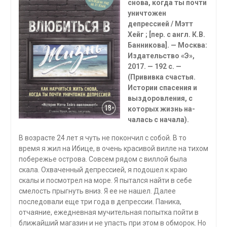
снова, когда ты почти
уничтожен
депрессией / Мэтт
Хейг ; [пер. с англ. К.В.
Баннико­ва]. — Москва:
Издательство «Э»,
2017. — 192 с. —
(Прививка счастья.
Истории спасения и
выздоровления, с
которых жизнь на­
чалась с начала).
В возрасте 24 лет я чуть не покончил с собой. В то
время я жил на Ибице, в очень красивой вилле на тихом
побережье острова. Совсем рядом с виллой была
скала. Охваченный депрессией, я подошел к краю
скалы и посмотрел на море. Я пытался найти в себе
смелость прыгнуть вниз. Я ее не нашел. Далее
последовали еще три года в депрессии. Па­ника,
отчаяние, ежедневная мучительная попытка пойти в
ближайший магазин и не упасть при этом в обморок. Но