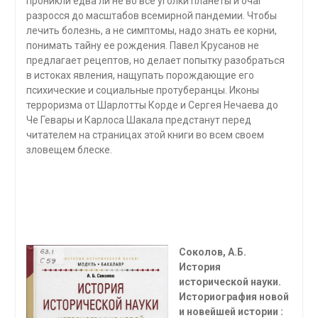
проникли едва ли не во все угол­ки планеты и очаг
разросся до масштабов всемирной пан­демии. Чтобы
лечить болезнь, а не симптомы, надо знать ее корни,
понимать тайну ее рождения. Павел Крусанов не
предлагает рецептов, но делает попытку разобраться
в истоках явления, нащупать порождающие его
психиче­ские и социальные протуберанцы. Иконы
терроризма от Шарлотты Корде и Сергея Нечаева до
Че Гевары и Карлоса Шакала предстанут перед
читателем на страницах этой книги во всем своем
зловещем блеске.
Соколов, А.Б.
История
исторической науки.
Историография новой
и новейшей истории :