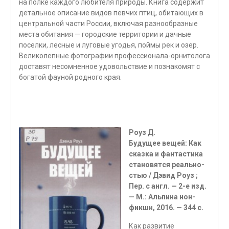
на пол­ке каждого любителя природы. Книга содержит
детальное описание видов певчих птиц, обитающих в
центральной части России, включая разнообразные
места обитания — городские территории и дачные
поселки, лесные и луговые угодья, поймы рек и озер.
Великолепные фотографии профессионала-орнитолога
доставят несомненное удовольствие и познакомят с
богатой фауной родного края.
Роуз Д.
Будущее вещей: Как
сказка и фантастика
становятся реально­
стью / Дэвид Роуз ;
Пер. с англ. — 2-е изд.
— М.: Альпина нон-
фикшн, 2016. — 344 с.
Как развитие