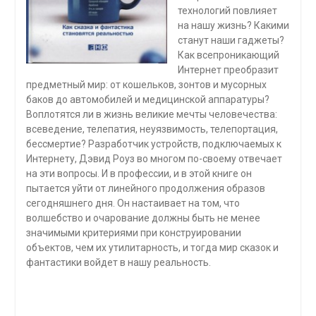
технологий повлияет
на нашу жизнь? Какими
станут наши гаджеты?
Как всепроникающий
Интернет преобразит
предмет­ный мир: от кошельков, зонтов и мусорных
баков до автомобилей и медицинской аппаратуры?
Воплотятся ли в жизнь великие мечты человечества:
всеведение, телепатия, неуязвимость, телепортация,
бессмертие? Разработчик устройств, подключаемых к
Интернету, Дэвид Роуз во многом по-своему отвечает
на эти вопросы. И в про­фессии, и в этой книге он
пытается уйти от линейного продолжения образов
сегодняшнего дня. Он настаивает на том, что
волшебство и очарование должны быть не менее
значимыми критериями при кон­струировании
объектов, чем их утилитарность, и тогда мир сказок и
фантастики войдет в нашу реальность.