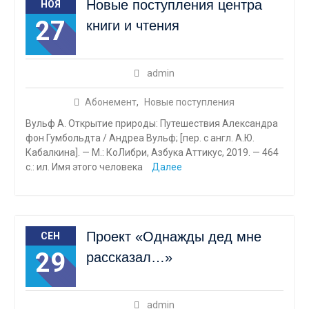
Новые поступления центра
НОЯ
27
книги и чтения
admin
Абонемент
,
Новые поступления
Вульф А. Открытие природы: Путешествия Александра
фон Гумбольдта / Андреа Вульф; [пер. с англ. А.Ю.
Кабалкина]. — М.: КоЛибри, Азбука Аттикус, 2019. — 464
с.: ил. Имя этого человека
Далее
Проект «Однажды дед мне
СЕН
29
рассказал…»
admin