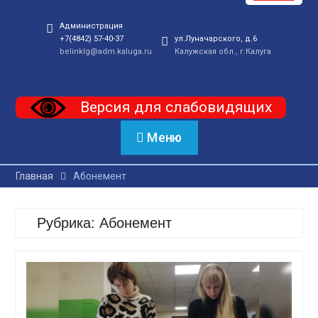
Администрация
+7(4842) 57-40-37
ул.Луначарского, д.6
belinklg@adm.kaluga.ru
Калужская обл., г.Калуга
Версия для слабовидящих
Меню
Главная
Абонемент
Рубрика:
Абонемент